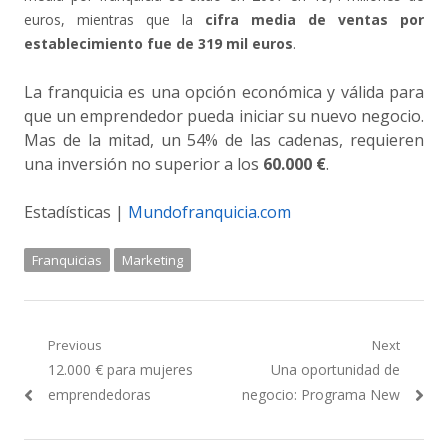
euros, mientras que la
cifra media de ventas por
establecimiento fue de 319 mil euros
.
La franquicia es una opción económica y válida para
que un emprendedor pueda iniciar su nuevo negocio.
Mas de la mitad, un 54% de las cadenas, requieren
una inversión no superior a los
60.000 €
.
Estadísticas |
Mundofranquicia.com
Franquicias
Marketing
Navegación
Previous
Next
Previous
Next
12.000 € para mujeres
Una oportunidad de
de
post:
post:
emprendedoras
negocio: Programa New
entradas