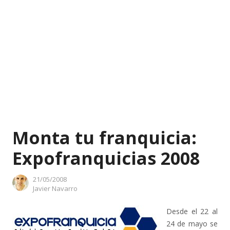
Monta tu franquicia:
Expofranquicias 2008
21/05/2008
Author
Javier Navarro
Desde el 22 al
24 de mayo se