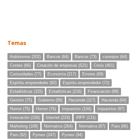
Temas
Autónomos
(202)
Bancos
(64)
Bancos
(73)
consejos
(64)
Costes
(66)
Creación de empresas
(521)
Crisis
(461)
Curiosidades
(77)
Economía
(217)
Errores
(68)
Espíritu emprendedor
(92)
Espíritu emprendedor
(72)
Estadísticas
(115)
Estadísticas
(216)
Financiación
(89)
Gestión
(75)
Gobierno
(89)
Hacienda
(117)
Hacienda
(64)
Humor
(75)
Humor
(76)
Impuestos
(104)
Impuestos
(87)
Innovación
(156)
Internet
(224)
IRPF
(131)
Marketing
(108)
Normativa
(264)
Normativa
(87)
Paro
(66)
Paro
(92)
Pymes
(247)
Pymes
(94)