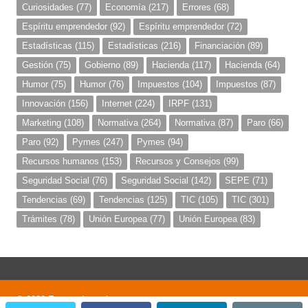
Curiosidades
(77)
Economía
(217)
Errores
(68)
Espíritu emprendedor
(92)
Espíritu emprendedor
(72)
Estadísticas
(115)
Estadísticas
(216)
Financiación
(89)
Gestión
(75)
Gobierno
(89)
Hacienda
(117)
Hacienda
(64)
Humor
(75)
Humor
(76)
Impuestos
(104)
Impuestos
(87)
Innovación
(156)
Internet
(224)
IRPF
(131)
Marketing
(108)
Normativa
(264)
Normativa
(87)
Paro
(66)
Paro
(92)
Pymes
(247)
Pymes
(94)
Recursos humanos
(153)
Recursos y Consejos
(99)
Seguridad Social
(76)
Seguridad Social
(142)
SEPE
(71)
Tendencias
(69)
Tendencias
(125)
TIC
(105)
TIC
(301)
Trámites
(78)
Unión Europea
(77)
Unión Europea
(83)
© 2020 Emprendemania