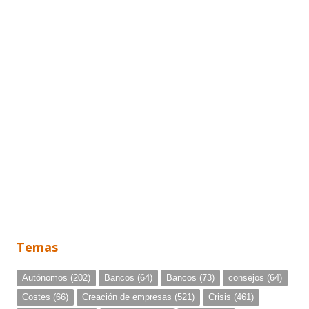
Temas
Autónomos
(202)
Bancos
(64)
Bancos
(73)
consejos
(64)
Costes
(66)
Creación de empresas
(521)
Crisis
(461)