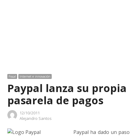
Fiscal
Internet e innovación
Paypal lanza su propia
pasarela de pagos
12/10/2011
Author
Alejandro Santos
Paypal ha dado un paso