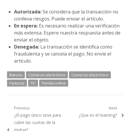
Autorizada:
Se considera que la transacción no
conlleva riesgos. Puede enviar el artículo.
En espera:
Es necesario realizar una verificación
más extensa. Espere nuestra respuesta antes de
enviar el objeto.
Denegada:
La transacción se identifica como
fraudulenta y se cancela el pago. No envíe el
artículo.
Bancos
Comercio electrónico
Comercio electrónico
Facturas
TIC
Tienda online
Navegación
Previous
Next
Previous
Next
¿El pago único sirve para
¿Que es el teaming?
de
post:
post:
cubrir las cuotas de la
entradas
mutua?