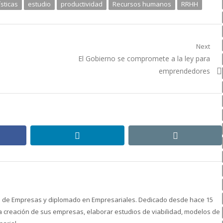
sticas
estudio
productividad
Recursos humanos
RRHH
Next
Next
El Gobierno se compromete a la ley para
post:
emprendedores
ebook
linkedin
email
ón de Empresas y diplomado en Empresariales. Dedicado desde hace 15
creación de sus empresas, elaborar estudios de viabilidad, modelos de