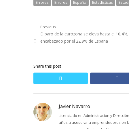
Errores
Errores
España
Estadísticas
Estadí
Navegación
Previous
Previous
El paro de la eurozona se eleva hasta el 10,4%,
de
post:
encabezado por el 22,9% de España
entradas
Share this post
twitter
fac
Javier Navarro
Licenciado en Administración y Direcci
años a asesorar a emprendedores en la 