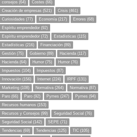
consejos
(64)
Costes
(66)
Creación de empresas
(521)
Crisis
(461)
Curiosidades
(77)
Economía
(217)
Errores
(68)
Espíritu emprendedor
(92)
Espíritu emprendedor
(72)
Estadísticas
(115)
Estadísticas
(216)
Financiación
(89)
Gestión
(75)
Gobierno
(89)
Hacienda
(117)
Hacienda
(64)
Humor
(75)
Humor
(76)
Impuestos
(104)
Impuestos
(87)
Innovación
(156)
Internet
(224)
IRPF
(131)
Marketing
(108)
Normativa
(264)
Normativa
(87)
Paro
(66)
Paro
(92)
Pymes
(247)
Pymes
(94)
Recursos humanos
(153)
Recursos y Consejos
(99)
Seguridad Social
(76)
Seguridad Social
(142)
SEPE
(71)
Tendencias
(69)
Tendencias
(125)
TIC
(105)