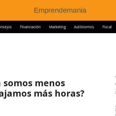
nsejos
Financiación
Marketing
Autónomos
Fiscal
a somos menos
bajamos más horas?