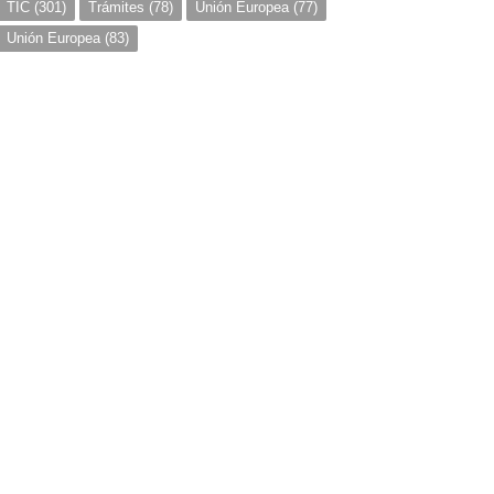
TIC
(301)
Trámites
(78)
Unión Europea
(77)
Unión Europea
(83)