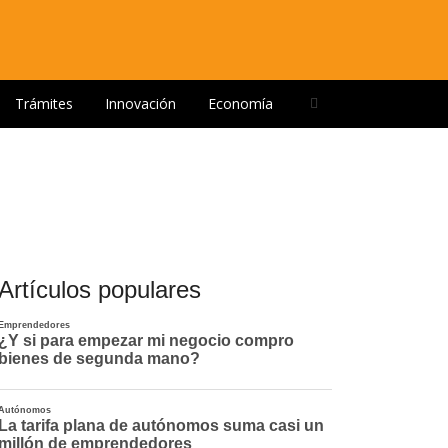
Open
Trámites
Innovación
Economía
search
panel
Artículos populares