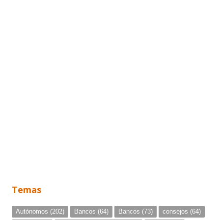
Temas
Autónomos
(202)
Bancos
(64)
Bancos
(73)
consejos
(64)