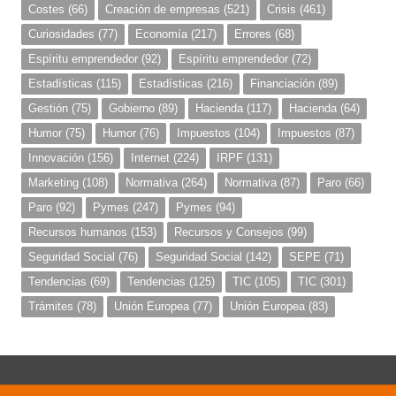
Costes
(66)
Creación de empresas
(521)
Crisis
(461)
Curiosidades
(77)
Economía
(217)
Errores
(68)
Espíritu emprendedor
(92)
Espíritu emprendedor
(72)
Estadísticas
(115)
Estadísticas
(216)
Financiación
(89)
Gestión
(75)
Gobierno
(89)
Hacienda
(117)
Hacienda
(64)
Humor
(75)
Humor
(76)
Impuestos
(104)
Impuestos
(87)
Innovación
(156)
Internet
(224)
IRPF
(131)
Marketing
(108)
Normativa
(264)
Normativa
(87)
Paro
(66)
Paro
(92)
Pymes
(247)
Pymes
(94)
Recursos humanos
(153)
Recursos y Consejos
(99)
Seguridad Social
(76)
Seguridad Social
(142)
SEPE
(71)
Tendencias
(69)
Tendencias
(125)
TIC
(105)
TIC
(301)
Trámites
(78)
Unión Europea
(77)
Unión Europea
(83)