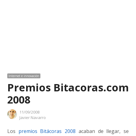
Internet e innovación
Premios Bitacoras.com
2008
11/09/2008
Author
Javier Navarro
Los
premios Bitácoras 2008
acaban de llegar, se