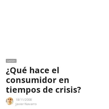
Gestión
¿Qué hace el
consumidor en
tiempos de crisis?
18/11/2008
Author
Javier Navarro