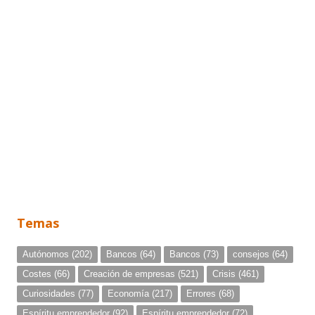
Temas
Autónomos
(202)
Bancos
(64)
Bancos
(73)
consejos
(64)
Costes
(66)
Creación de empresas
(521)
Crisis
(461)
Curiosidades
(77)
Economía
(217)
Errores
(68)
Espíritu emprendedor
(92)
Espíritu emprendedor
(72)