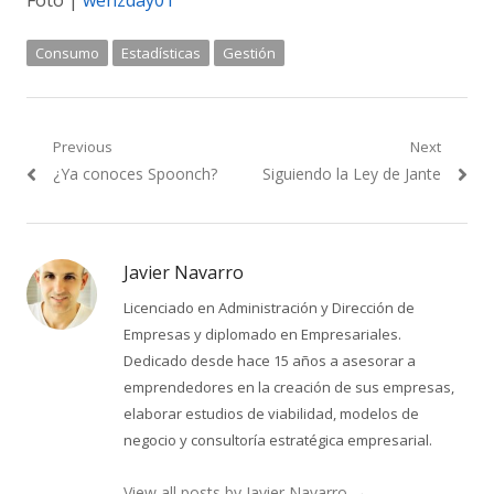
Foto |
wenzday01
Consumo
Estadísticas
Gestión
Navegación
Previous
Next
Previous
Next
¿Ya conoces Spoonch?
Siguiendo la Ley de Jante
de
post:
post:
entradas
Javier Navarro
Licenciado en Administración y Dirección de
Empresas y diplomado en Empresariales.
Dedicado desde hace 15 años a asesorar a
emprendedores en la creación de sus empresas,
elaborar estudios de viabilidad, modelos de
negocio y consultoría estratégica empresarial.
View all posts by Javier Navarro
→