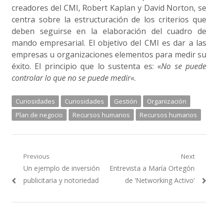
creadores del CMI, Robert Kaplan y David Norton, se
centra sobre la estructuración de los criterios que
deben seguirse en la elaboración del cuadro de
mando empresarial. El objetivo del CMI es dar a las
empresas u organizaciones elementos para medir su
éxito. El principio que lo sustenta es: «
No se puede
controlar lo que no se puede medir
«.
Curiosidades
Curiosidades
Gestión
Organización
Plan de negocio
Recursos humanos
Recursos humanos
Navegación
Previous
Next
Previous
Next
Un ejemplo de inversión
Entrevista a María Ortegón
de
post:
post:
publicitaria y notoriedad
de ‘Networking Activo’
entradas