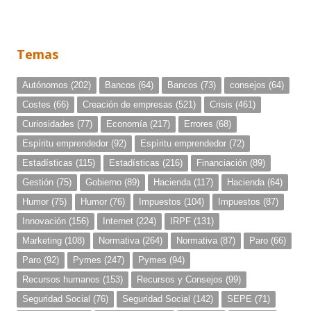
Temas
Autónomos
(202)
Bancos
(64)
Bancos
(73)
consejos
(64)
Costes
(66)
Creación de empresas
(521)
Crisis
(461)
Curiosidades
(77)
Economía
(217)
Errores
(68)
Espíritu emprendedor
(92)
Espíritu emprendedor
(72)
Estadísticas
(115)
Estadísticas
(216)
Financiación
(89)
Gestión
(75)
Gobierno
(89)
Hacienda
(117)
Hacienda
(64)
Humor
(75)
Humor
(76)
Impuestos
(104)
Impuestos
(87)
Innovación
(156)
Internet
(224)
IRPF
(131)
Marketing
(108)
Normativa
(264)
Normativa
(87)
Paro
(66)
Paro
(92)
Pymes
(247)
Pymes
(94)
Recursos humanos
(153)
Recursos y Consejos
(99)
Seguridad Social
(76)
Seguridad Social
(142)
SEPE
(71)