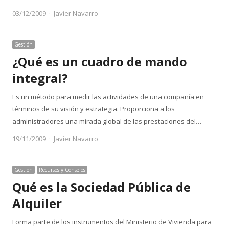
Author
03/12/2009
Javier Navarro
Gestión
¿Qué es un cuadro de mando
integral?
Es un método para medir las actividades de una compañía en
términos de su visión y estrategia. Proporciona a los
administradores una mirada global de las prestaciones del…
Author
19/11/2009
Javier Navarro
Gestión
Recursos y Consejos
Qué es la Sociedad Pública de
Alquiler
Forma parte de los instrumentos del Ministerio de Vivienda para