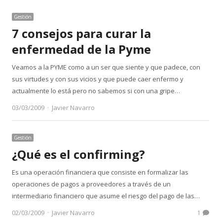
Gestión
7 consejos para curar la
enfermedad de la Pyme
Veamos a la PYME como a un ser que siente y que padece, con
sus virtudes y con sus vicios y que puede caer enfermo y
actualmente lo está pero no sabemos si con una gripe…
Author
03/03/2009
Javier Navarro
Gestión
¿Qué es el confirming?
Es una operación financiera que consiste en formalizar las
operaciones de pagos a proveedores a través de un
intermediario financiero que asume el riesgo del pago de las…
Author
02/03/2009
Javier Navarro
1