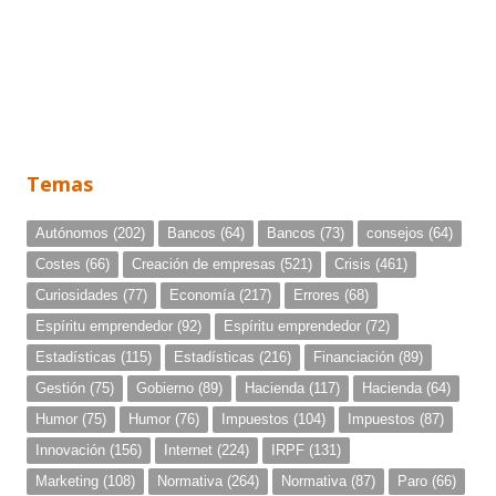
Temas
Autónomos
(202)
Bancos
(64)
Bancos
(73)
consejos
(64)
Costes
(66)
Creación de empresas
(521)
Crisis
(461)
Curiosidades
(77)
Economía
(217)
Errores
(68)
Espíritu emprendedor
(92)
Espíritu emprendedor
(72)
Estadísticas
(115)
Estadísticas
(216)
Financiación
(89)
Gestión
(75)
Gobierno
(89)
Hacienda
(117)
Hacienda
(64)
Humor
(75)
Humor
(76)
Impuestos
(104)
Impuestos
(87)
Innovación
(156)
Internet
(224)
IRPF
(131)
Marketing
(108)
Normativa
(264)
Normativa
(87)
Paro
(66)