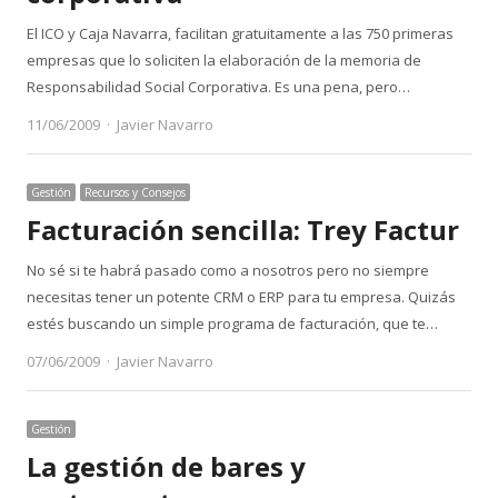
El ICO y Caja Navarra, facilitan gratuitamente a las 750 primeras
empresas que lo soliciten la elaboración de la memoria de
Responsabilidad Social Corporativa. Es una pena, pero…
Author
11/06/2009
Javier Navarro
Gestión
Recursos y Consejos
Facturación sencilla: Trey Factur
No sé si te habrá pasado como a nosotros pero no siempre
necesitas tener un potente CRM o ERP para tu empresa. Quizás
estés buscando un simple programa de facturación, que te…
Author
07/06/2009
Javier Navarro
Gestión
La gestión de bares y