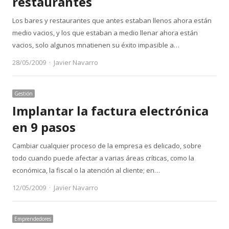
restaurantes
Los bares y restaurantes que antes estaban llenos ahora están
medio vacios, y los que estaban a medio llenar ahora están
vacios, solo algunos mnatienen su éxito impasible a…
Author
28/05/2009
Javier Navarro
Gestión
Implantar la factura electrónica
en 9 pasos
Cambiar cualquier proceso de la empresa es delicado, sobre
todo cuando puede afectar a varias áreas críticas, como la
económica, la fiscal o la atención al cliente; en…
Author
12/05/2009
Javier Navarro
Emprendedores