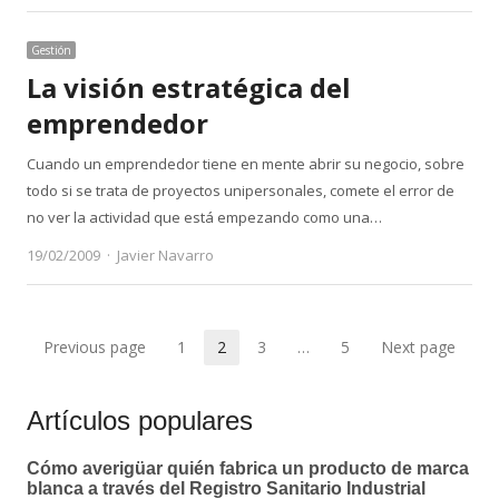
Gestión
La visión estratégica del
emprendedor
Cuando un emprendedor tiene en mente abrir su negocio, sobre
todo si se trata de proyectos unipersonales, comete el error de
no ver la actividad que está empezando como una…
Author
19/02/2009
Javier Navarro
Paginación
Previous page
1
2
3
…
5
Next page
Page
Page
Page
Page
de
Artículos populares
entradas