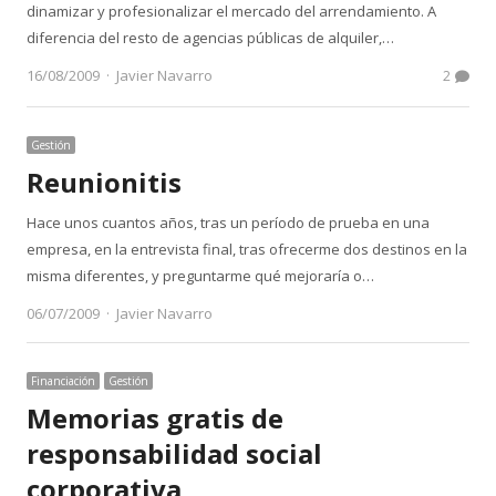
dinamizar y profesionalizar el mercado del arrendamiento. A
diferencia del resto de agencias públicas de alquiler,…
Author
16/08/2009
Javier Navarro
2
Gestión
Reunionitis
Hace unos cuantos años, tras un período de prueba en una
empresa, en la entrevista final, tras ofrecerme dos destinos en la
misma diferentes, y preguntarme qué mejoraría o…
Author
06/07/2009
Javier Navarro
Financiación
Gestión
Memorias gratis de
responsabilidad social
corporativa