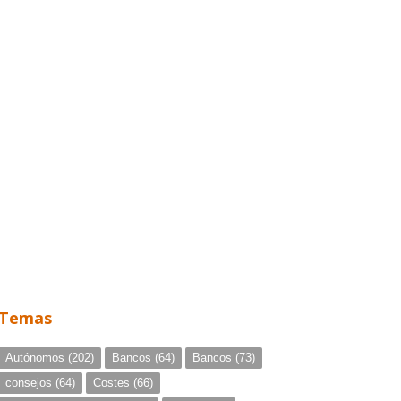
Temas
Autónomos
(202)
Bancos
(64)
Bancos
(73)
consejos
(64)
Costes
(66)