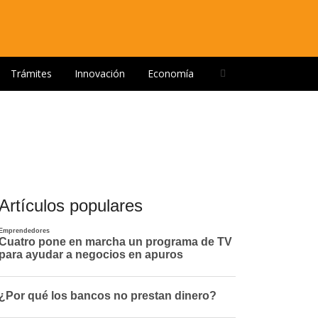
Open
Trámites
Innovación
Economía
search
panel
Artículos populares