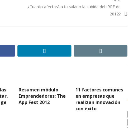
Next
¿Cuanto afectará a tu salario la subida del IRPF de
post:
2012?
ebook
linkedin
email
las
Resumen módulo
11 factores comunes
tar,
Emprendedores: The
en empresas que
nge
App Fest 2012
realizan innovación
con éxito