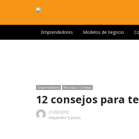
Emprendedores
Modelos de negocio
Co
Emprendedores
Recursos y Consejos
12 consejos para t
21/02/2012
Author
Alejandro Santos