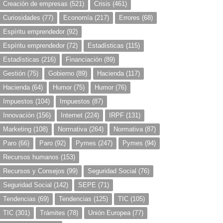
Creación de empresas
(521)
Crisis
(461)
Curiosidades
(77)
Economía
(217)
Errores
(68)
Espíritu emprendedor
(92)
Espíritu emprendedor
(72)
Estadísticas
(115)
Estadísticas
(216)
Financiación
(89)
Gestión
(75)
Gobierno
(89)
Hacienda
(117)
Hacienda
(64)
Humor
(75)
Humor
(76)
Impuestos
(104)
Impuestos
(87)
Innovación
(156)
Internet
(224)
IRPF
(131)
Marketing
(108)
Normativa
(264)
Normativa
(87)
Paro
(66)
Paro
(92)
Pymes
(247)
Pymes
(94)
Recursos humanos
(153)
Recursos y Consejos
(99)
Seguridad Social
(76)
Seguridad Social
(142)
SEPE
(71)
Tendencias
(69)
Tendencias
(125)
TIC
(105)
TIC
(301)
Trámites
(78)
Unión Europea
(77)