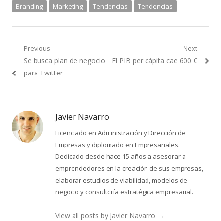
Branding
Marketing
Tendencias
Tendencias
Navegación
Previous
Next
Previous
Next
Se busca plan de negocio
El PIB per cápita cae 600 €
de
post:
post:
para Twitter
entradas
Javier Navarro
Licenciado en Administración y Dirección de
Empresas y diplomado en Empresariales.
Dedicado desde hace 15 años a asesorar a
emprendedores en la creación de sus empresas,
elaborar estudios de viabilidad, modelos de
negocio y consultoría estratégica empresarial.
View all posts by Javier Navarro
→