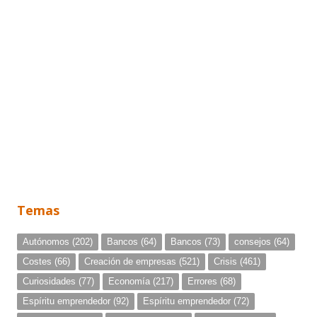
Temas
Autónomos
(202)
Bancos
(64)
Bancos
(73)
consejos
(64)
Costes
(66)
Creación de empresas
(521)
Crisis
(461)
Curiosidades
(77)
Economía
(217)
Errores
(68)
Espíritu emprendedor
(92)
Espíritu emprendedor
(72)