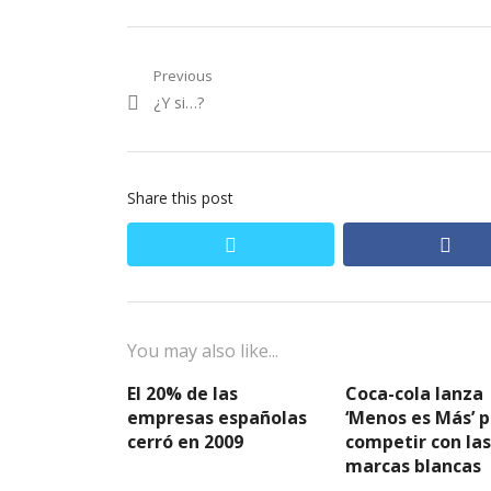
Navegación
Previous
Previous
¿Y si…?
de
post:
entradas
Share this post
twitter
fac
You may also like...
El 20% de las
Coca-cola lanza
empresas españolas
‘Menos es Más’ 
cerró en 2009
competir con las
marcas blancas