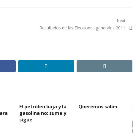
Next
Next
Resultados de las Elecciones generales 2011
post:
ebook
linkedin
email
El petróleo baja y la
Queremos saber
para
gasolina no: suma y
sigue