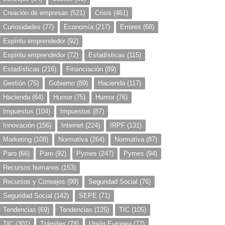
Creación de empresas
(521)
Crisis
(461)
Curiosidades
(77)
Economía
(217)
Errores
(68)
Espíritu emprendedor
(92)
Espíritu emprendedor
(72)
Estadísticas
(115)
Estadísticas
(216)
Financiación
(89)
Gestión
(75)
Gobierno
(89)
Hacienda
(117)
Hacienda
(64)
Humor
(75)
Humor
(76)
Impuestos
(104)
Impuestos
(87)
Innovación
(156)
Internet
(224)
IRPF
(131)
Marketing
(108)
Normativa
(264)
Normativa
(87)
Paro
(66)
Paro
(92)
Pymes
(247)
Pymes
(94)
Recursos humanos
(153)
Recursos y Consejos
(99)
Seguridad Social
(76)
Seguridad Social
(142)
SEPE
(71)
Tendencias
(69)
Tendencias
(125)
TIC
(105)
TIC
(301)
Trámites
(78)
Unión Europea
(77)