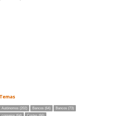
Temas
Autónomos
(202)
Bancos
(64)
Bancos
(73)
consejos
(64)
Costes
(66)