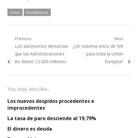
Crisis
Estadísticas
Navegación
Previous
Next
Previous
Next
Los autónomos denuncian
¿Un sistema único de IVA
de
post:
post:
que las Administraciones
para toda la Unión
entradas
les deben 12.000 millones
Europea?
You may also like...
Los nuevos despidos procedentes e
improcedentes
La tasa de paro desciende al 19,79%
El dinero es deuda