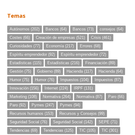
Temas
Autónomos
(202)
Bancos
(64)
Bancos
(73)
consejos
(64)
Costes
(66)
Creación de empresas
(521)
Crisis
(461)
Curiosidades
(77)
Economía
(217)
Errores
(68)
Espíritu emprendedor
(92)
Espíritu emprendedor
(72)
Estadísticas
(115)
Estadísticas
(216)
Financiación
(89)
Gestión
(75)
Gobierno
(89)
Hacienda
(117)
Hacienda
(64)
Humor
(75)
Humor
(76)
Impuestos
(104)
Impuestos
(87)
Innovación
(156)
Internet
(224)
IRPF
(131)
Marketing
(108)
Normativa
(264)
Normativa
(87)
Paro
(66)
Paro
(92)
Pymes
(247)
Pymes
(94)
Recursos humanos
(153)
Recursos y Consejos
(99)
Seguridad Social
(76)
Seguridad Social
(142)
SEPE
(71)
Tendencias
(69)
Tendencias
(125)
TIC
(105)
TIC
(301)