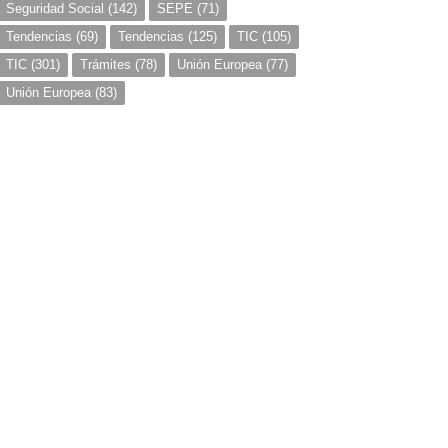
Seguridad Social
(142)
SEPE
(71)
Tendencias
(69)
Tendencias
(125)
TIC
(105)
TIC
(301)
Trámites
(78)
Unión Europea
(77)
Unión Europea
(83)