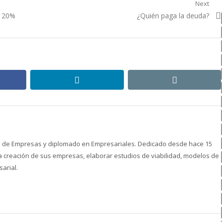
Next
Next
l 20%
¿Quién paga la deuda?
post:
ebook
linkedin
email
ón de Empresas y diplomado en Empresariales. Dedicado desde hace 15
creación de sus empresas, elaborar estudios de viabilidad, modelos de
arial.