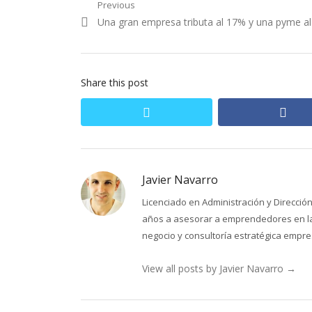
Navegación
Previous
Previous
Una gran empresa tributa al 17% y una pyme a
de
post:
entradas
Share this post
twitter
fac
Javier Navarro
Licenciado en Administración y Direcci
años a asesorar a emprendedores en la 
negocio y consultoría estratégica empres
View all posts by Javier Navarro
→