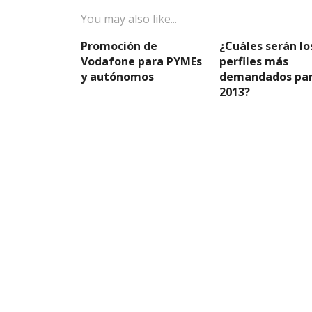
You may also like...
Promoción de
¿Cuáles serán lo
Vodafone para PYMEs
perfiles más
y autónomos
demandados pa
2013?