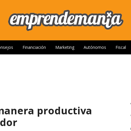
nsejos
Financiación
Marketing
Autónomos
Fiscal
manera productiva
ador