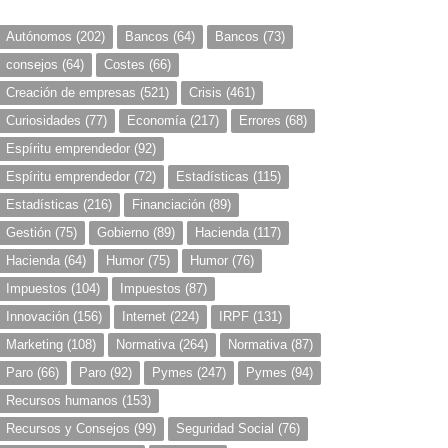
Autónomos
(202)
Bancos
(64)
Bancos
(73)
consejos
(64)
Costes
(66)
Creación de empresas
(521)
Crisis
(461)
Curiosidades
(77)
Economía
(217)
Errores
(68)
Espíritu emprendedor
(92)
Espíritu emprendedor
(72)
Estadísticas
(115)
Estadísticas
(216)
Financiación
(89)
Gestión
(75)
Gobierno
(89)
Hacienda
(117)
Hacienda
(64)
Humor
(75)
Humor
(76)
Impuestos
(104)
Impuestos
(87)
Innovación
(156)
Internet
(224)
IRPF
(131)
Marketing
(108)
Normativa
(264)
Normativa
(87)
Paro
(66)
Paro
(92)
Pymes
(247)
Pymes
(94)
Recursos humanos
(153)
Recursos y Consejos
(99)
Seguridad Social
(76)