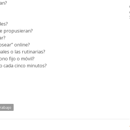
ean?
les?
te propusieran?
ar?
osear” online?
les o las rutinarias?
ono fijo o móvil?
lo cada cinco minutos?
trabajo