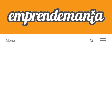
Open
Menu
Menu
search
panel