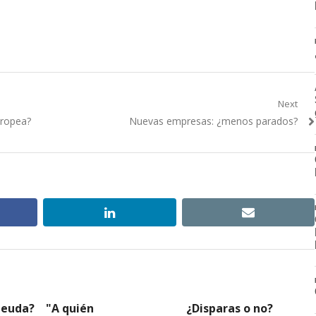
Next
Next
uropea?
Nuevas empresas: ¿menos parados?
post:
ebook
linkedin
email
deuda?
"A quién
¿Disparas o no?