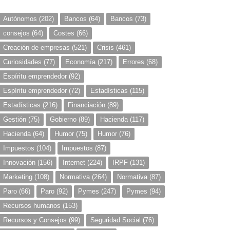
Autónomos
(202)
Bancos
(64)
Bancos
(73)
consejos
(64)
Costes
(66)
Creación de empresas
(521)
Crisis
(461)
Curiosidades
(77)
Economía
(217)
Errores
(68)
Espíritu emprendedor
(92)
Espíritu emprendedor
(72)
Estadísticas
(115)
Estadísticas
(216)
Financiación
(89)
Gestión
(75)
Gobierno
(89)
Hacienda
(117)
Hacienda
(64)
Humor
(75)
Humor
(76)
Impuestos
(104)
Impuestos
(87)
Innovación
(156)
Internet
(224)
IRPF
(131)
Marketing
(108)
Normativa
(264)
Normativa
(87)
Paro
(66)
Paro
(92)
Pymes
(247)
Pymes
(94)
Recursos humanos
(153)
Recursos y Consejos
(99)
Seguridad Social
(76)