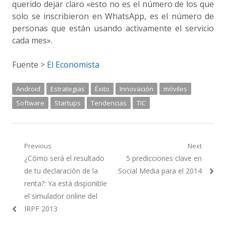
querido dejar claro «esto no es el número de los que
solo se inscribieron en WhatsApp, es el número de
personas que están usando activamente el servicio
cada mes».
Fuente >
El Economista
Android
Estrategias
Éxito
Innovación
móviles
Software
Startups
Tendencias
TIC
Navegación
Previous
Next
Previous
Next
¿Cómo será el resultado
5 predicciones clave en
de
post:
post:
de tu declaración de la
Social Media para el 2014
entradas
renta?: Ya está disponible
el simulador online del
IRPF 2013