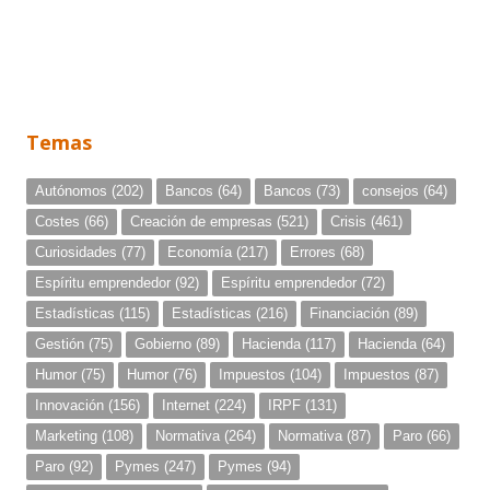
Temas
Autónomos
(202)
Bancos
(64)
Bancos
(73)
consejos
(64)
Costes
(66)
Creación de empresas
(521)
Crisis
(461)
Curiosidades
(77)
Economía
(217)
Errores
(68)
Espíritu emprendedor
(92)
Espíritu emprendedor
(72)
Estadísticas
(115)
Estadísticas
(216)
Financiación
(89)
Gestión
(75)
Gobierno
(89)
Hacienda
(117)
Hacienda
(64)
Humor
(75)
Humor
(76)
Impuestos
(104)
Impuestos
(87)
Innovación
(156)
Internet
(224)
IRPF
(131)
Marketing
(108)
Normativa
(264)
Normativa
(87)
Paro
(66)
Paro
(92)
Pymes
(247)
Pymes
(94)