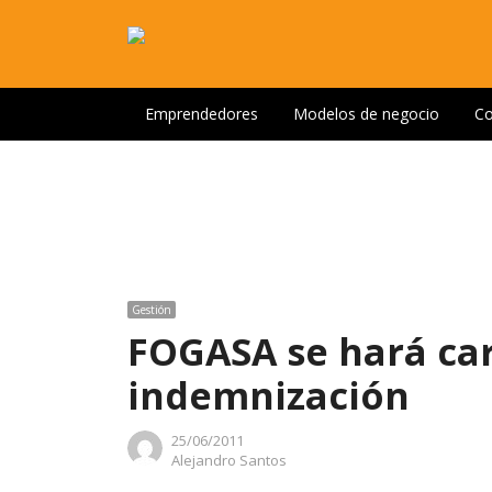
Emprendedores
Modelos de negocio
Co
Gestión
FOGASA se hará car
indemnización
25/06/2011
Author
Alejandro Santos