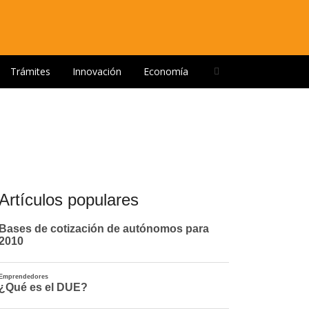
Open
Trámites
Innovación
Economía
search
panel
Artículos populares