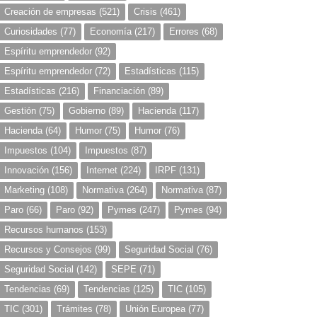
Creación de empresas
(521)
Crisis
(461)
Curiosidades
(77)
Economía
(217)
Errores
(68)
Espíritu emprendedor
(92)
Espíritu emprendedor
(72)
Estadísticas
(115)
Estadísticas
(216)
Financiación
(89)
Gestión
(75)
Gobierno
(89)
Hacienda
(117)
Hacienda
(64)
Humor
(75)
Humor
(76)
Impuestos
(104)
Impuestos
(87)
Innovación
(156)
Internet
(224)
IRPF
(131)
Marketing
(108)
Normativa
(264)
Normativa
(87)
Paro
(66)
Paro
(92)
Pymes
(247)
Pymes
(94)
Recursos humanos
(153)
Recursos y Consejos
(99)
Seguridad Social
(76)
Seguridad Social
(142)
SEPE
(71)
Tendencias
(69)
Tendencias
(125)
TIC
(105)
TIC
(301)
Trámites
(78)
Unión Europea
(77)