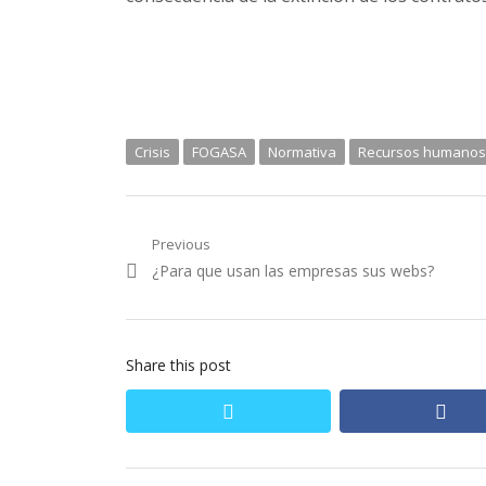
Crisis
FOGASA
Normativa
Recursos humanos
Navegación
Previous
Previous
¿Para que usan las empresas sus webs?
de
post:
entradas
Share this post
twitter
fac