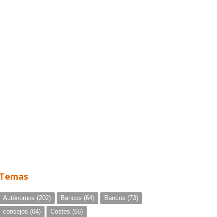
Temas
Autónomos
(202)
Bancos
(64)
Bancos
(73)
consejos
(64)
Costes
(66)