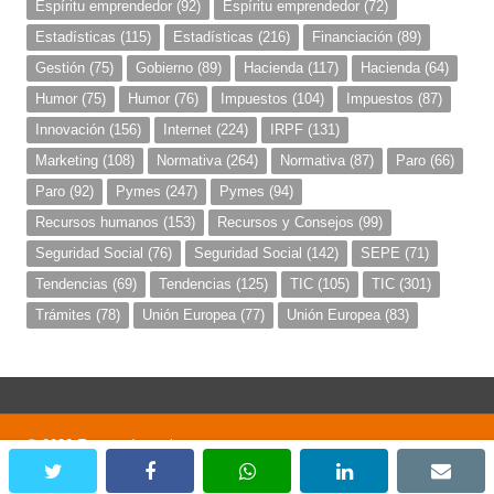
Espíritu emprendedor
(92)
Espíritu emprendedor
(72)
Estadísticas
(115)
Estadísticas
(216)
Financiación
(89)
Gestión
(75)
Gobierno
(89)
Hacienda
(117)
Hacienda
(64)
Humor
(75)
Humor
(76)
Impuestos
(104)
Impuestos
(87)
Innovación
(156)
Internet
(224)
IRPF
(131)
Marketing
(108)
Normativa
(264)
Normativa
(87)
Paro
(66)
Paro
(92)
Pymes
(247)
Pymes
(94)
Recursos humanos
(153)
Recursos y Consejos
(99)
Seguridad Social
(76)
Seguridad Social
(142)
SEPE
(71)
Tendencias
(69)
Tendencias
(125)
TIC
(105)
TIC
(301)
Trámites
(78)
Unión Europea
(77)
Unión Europea
(83)
© 2020 Emprendemania
twitter
facebook
whatsapp
linkedin
emai
;)