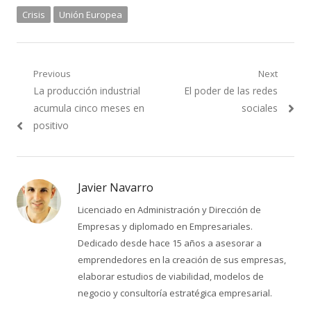
Crisis
Unión Europea
Navegación
Previous
Next
Previous
Next
La producción industrial
El poder de las redes
de
post:
post:
acumula cinco meses en
sociales
entradas
positivo
Javier Navarro
Licenciado en Administración y Dirección de
Empresas y diplomado en Empresariales.
Dedicado desde hace 15 años a asesorar a
emprendedores en la creación de sus empresas,
elaborar estudios de viabilidad, modelos de
negocio y consultoría estratégica empresarial.