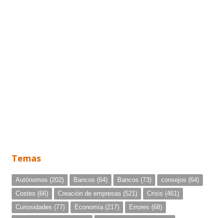
Temas
Autónomos
(202)
Bancos
(64)
Bancos
(73)
consejos
(64)
Costes
(66)
Creación de empresas
(521)
Crisis
(461)
Curiosidades
(77)
Economía
(217)
Errores
(68)