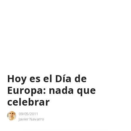
Hoy es el Día de
Europa: nada que
celebrar
09/05/2011
Author
Javier Navarro