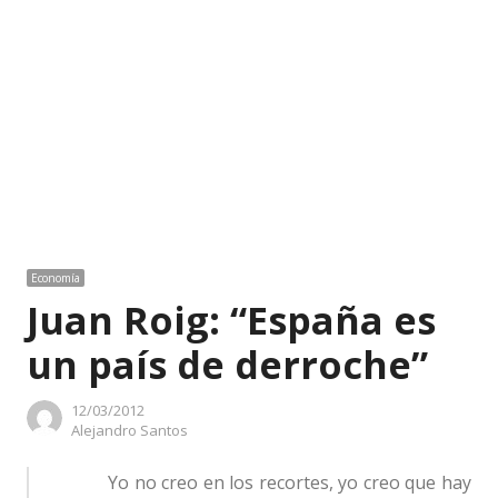
Economía
Juan Roig: “España es
un país de derroche”
12/03/2012
Author
Alejandro Santos
Yo no creo en los recortes, yo creo que hay