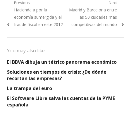
Navegación
Previous
Next
Previous
Next
Hacienda a por la
Madrid y Barcelona entre
de
post:
post:
economía sumergida y el
las 50 ciudades más
entradas
fraude fiscal en este 2012
competitivas del mundo
You may also like...
El BBVA dibuja un tétrico panorama económico
Soluciones en tiempos de crisis: ¿De dónde
recortan las empresas?
La trampa del euro
El Software Libre salva las cuentas de la PYME
española