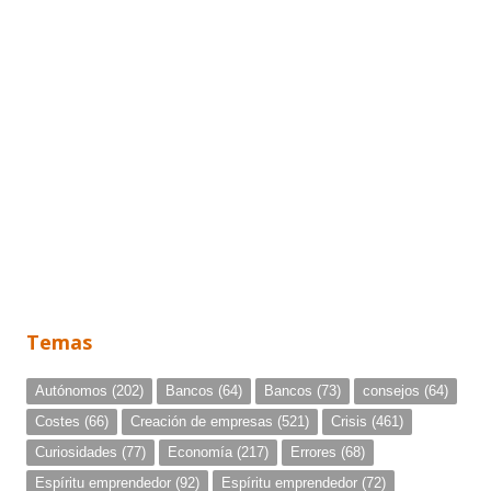
Temas
Autónomos
(202)
Bancos
(64)
Bancos
(73)
consejos
(64)
Costes
(66)
Creación de empresas
(521)
Crisis
(461)
Curiosidades
(77)
Economía
(217)
Errores
(68)
Espíritu emprendedor
(92)
Espíritu emprendedor
(72)