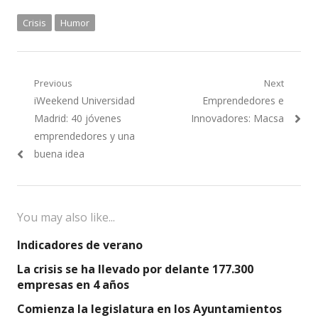
Crisis
Humor
Navegación
Previous
Next
Previous
Next
iWeekend Universidad
Emprendedores e
de
post:
post:
Madrid: 40 jóvenes
Innovadores: Macsa
entradas
emprendedores y una
buena idea
You may also like...
Indicadores de verano
La crisis se ha llevado por delante 177.300
empresas en 4 años
Comienza la legislatura en los Ayuntamientos