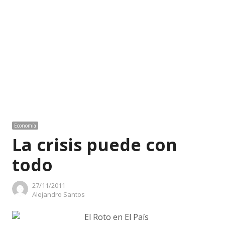
Economía
La crisis puede con
todo
27/11/2011
Author
Alejandro Santos