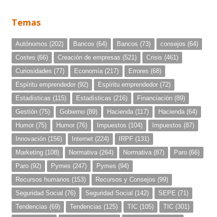
Temas
Autónomos
(202)
Bancos
(64)
Bancos
(73)
consejos
(64)
Costes
(66)
Creación de empresas
(521)
Crisis
(461)
Curiosidades
(77)
Economía
(217)
Errores
(68)
Espíritu emprendedor
(92)
Espíritu emprendedor
(72)
Estadísticas
(115)
Estadísticas
(216)
Financiación
(89)
Gestión
(75)
Gobierno
(89)
Hacienda
(117)
Hacienda
(64)
Humor
(75)
Humor
(76)
Impuestos
(104)
Impuestos
(87)
Innovación
(156)
Internet
(224)
IRPF
(131)
Marketing
(108)
Normativa
(264)
Normativa
(87)
Paro
(66)
Paro
(92)
Pymes
(247)
Pymes
(94)
Recursos humanos
(153)
Recursos y Consejos
(99)
Seguridad Social
(76)
Seguridad Social
(142)
SEPE
(71)
Tendencias
(69)
Tendencias
(125)
TIC
(105)
TIC
(301)