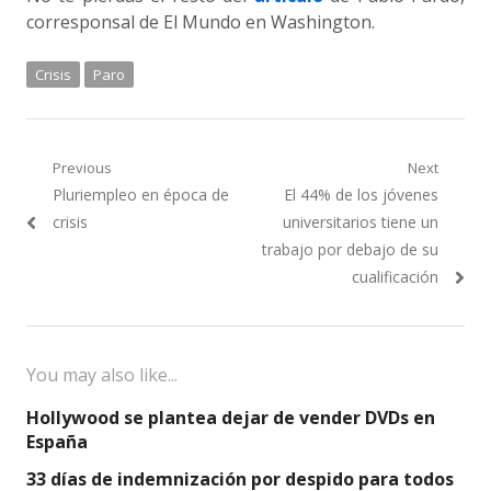
corresponsal de El Mundo en Washington.
Crisis
Paro
Navegación
Previous
Next
Previous
Next
Pluriempleo en época de
El 44% de los jóvenes
de
post:
post:
crisis
universitarios tiene un
entradas
trabajo por debajo de su
cualificación
You may also like...
Hollywood se plantea dejar de vender DVDs en
España
33 días de indemnización por despido para todos