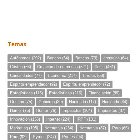
Temas
Autónomos
(202)
Bancos
(64)
Bancos
(73)
consejos
(64)
Costes
(66)
Creación de empresas
(521)
Crisis
(461)
Curiosidades
(77)
Economía
(217)
Errores
(68)
Espíritu emprendedor
(92)
Espíritu emprendedor
(72)
Estadísticas
(115)
Estadísticas
(216)
Financiación
(89)
Gestión
(75)
Gobierno
(89)
Hacienda
(117)
Hacienda
(64)
Humor
(75)
Humor
(76)
Impuestos
(104)
Impuestos
(87)
Innovación
(156)
Internet
(224)
IRPF
(131)
Marketing
(108)
Normativa
(264)
Normativa
(87)
Paro
(66)
Paro
(92)
Pymes
(247)
Pymes
(94)