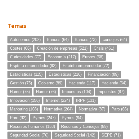
Temas
Autónomos
(202)
Bancos
(64)
Bancos
(73)
consejos
(64)
Costes
(66)
Creación de empresas
(521)
Crisis
(461)
Curiosidades
(77)
Economía
(217)
Errores
(68)
Espíritu emprendedor
(92)
Espíritu emprendedor
(72)
Estadísticas
(115)
Estadísticas
(216)
Financiación
(89)
Gestión
(75)
Gobierno
(89)
Hacienda
(117)
Hacienda
(64)
Humor
(75)
Humor
(76)
Impuestos
(104)
Impuestos
(87)
Innovación
(156)
Internet
(224)
IRPF
(131)
Marketing
(108)
Normativa
(264)
Normativa
(87)
Paro
(66)
Paro
(92)
Pymes
(247)
Pymes
(94)
Recursos humanos
(153)
Recursos y Consejos
(99)
Seguridad Social
(76)
Seguridad Social
(142)
SEPE
(71)