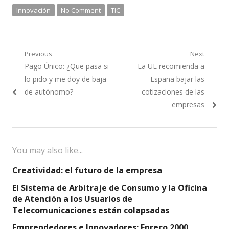
Innovación
No Comment
TIC
Navegación
Previous
Next
Previous
Next
Pago Único: ¿Que pasa si
La UE recomienda a
de
post:
post:
lo pido y me doy de baja
España bajar las
entradas
de autónomo?
cotizaciones de las
empresas
You may also like...
Creatividad: el futuro de la empresa
El Sistema de Arbitraje de Consumo y la Oficina
de Atención a los Usuarios de
Telecomunicaciones están colapsadas
Emprendedores e Innovadores: Enreco 2000