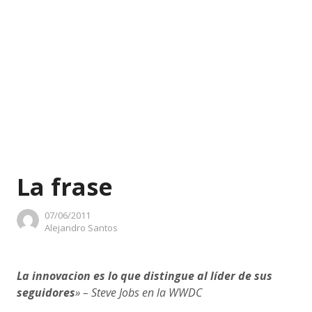
La frase
07/06/2011
Author
Alejandro Santos
La innovacion es lo que distingue al líder de sus
seguidores
» – Steve Jobs en la WWDC