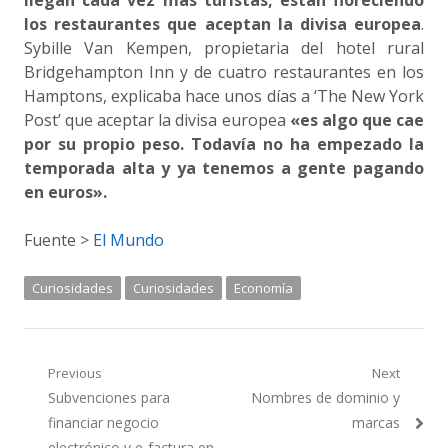
llegan cada vez más turistas, están floreciendo
los restaurantes que aceptan la divisa europea
.
Sybille Van Kempen, propietaria del hotel rural
Bridgehampton Inn y de cuatro restaurantes en los
Hamptons, explicaba hace unos días a ‘The New York
Post’ que aceptar la divisa europea
«es algo que cae
por su propio peso. Todavía no ha empezado la
temporada alta y ya tenemos a gente pagando
en euros».
Fuente >
El Mundo
Curiosidades
Curiosidades
Economía
Navegación
Previous
Next
Previous
Next
Subvenciones para
Nombres de dominio y
de
post:
post:
financiar negocio
marcas
electrónico y e-factura en