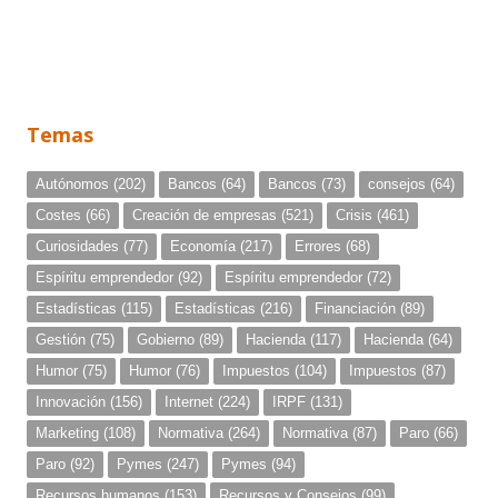
Temas
Autónomos
(202)
Bancos
(64)
Bancos
(73)
consejos
(64)
Costes
(66)
Creación de empresas
(521)
Crisis
(461)
Curiosidades
(77)
Economía
(217)
Errores
(68)
Espíritu emprendedor
(92)
Espíritu emprendedor
(72)
Estadísticas
(115)
Estadísticas
(216)
Financiación
(89)
Gestión
(75)
Gobierno
(89)
Hacienda
(117)
Hacienda
(64)
Humor
(75)
Humor
(76)
Impuestos
(104)
Impuestos
(87)
Innovación
(156)
Internet
(224)
IRPF
(131)
Marketing
(108)
Normativa
(264)
Normativa
(87)
Paro
(66)
Paro
(92)
Pymes
(247)
Pymes
(94)
Recursos humanos
(153)
Recursos y Consejos
(99)