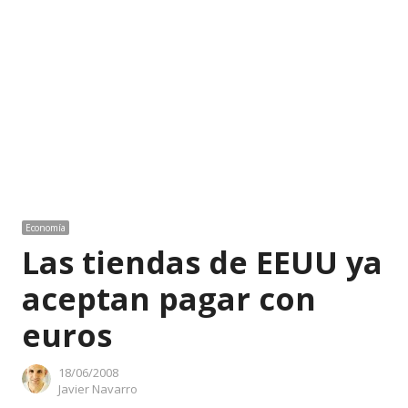
Economía
Las tiendas de EEUU ya
aceptan pagar con
euros
18/06/2008
Author
Javier Navarro