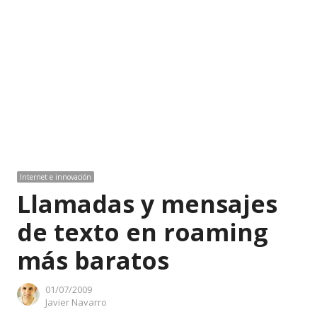
Internet e innovación
Llamadas y mensajes
de texto en roaming
más baratos
01/07/2009
Author
Javier Navarro