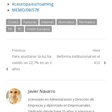
ec.europa.eu/roaming
MEMO/08/578
Costes
Facturas
Internet
Normativa
Normativa
TIC
TIC
Unión Europea
Navegación
Previous
Next
Previous
Next
Para asustarse: la luz ha
Reforma institucional en el
de
post:
post:
subido un 22,7% en un 2
ICO
entradas
años
Javier Navarro
Licenciado en Administración y Dirección de
Empresas y diplomado en Empresariales.
Dedicado desde hace 15 años a asesorar a