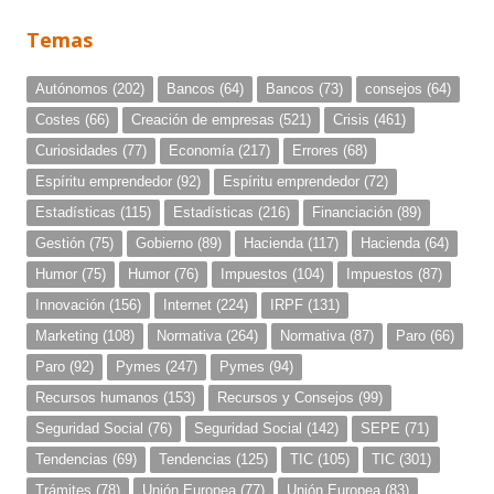
Temas
Autónomos
(202)
Bancos
(64)
Bancos
(73)
consejos
(64)
Costes
(66)
Creación de empresas
(521)
Crisis
(461)
Curiosidades
(77)
Economía
(217)
Errores
(68)
Espíritu emprendedor
(92)
Espíritu emprendedor
(72)
Estadísticas
(115)
Estadísticas
(216)
Financiación
(89)
Gestión
(75)
Gobierno
(89)
Hacienda
(117)
Hacienda
(64)
Humor
(75)
Humor
(76)
Impuestos
(104)
Impuestos
(87)
Innovación
(156)
Internet
(224)
IRPF
(131)
Marketing
(108)
Normativa
(264)
Normativa
(87)
Paro
(66)
Paro
(92)
Pymes
(247)
Pymes
(94)
Recursos humanos
(153)
Recursos y Consejos
(99)
Seguridad Social
(76)
Seguridad Social
(142)
SEPE
(71)
Tendencias
(69)
Tendencias
(125)
TIC
(105)
TIC
(301)
Trámites
(78)
Unión Europea
(77)
Unión Europea
(83)