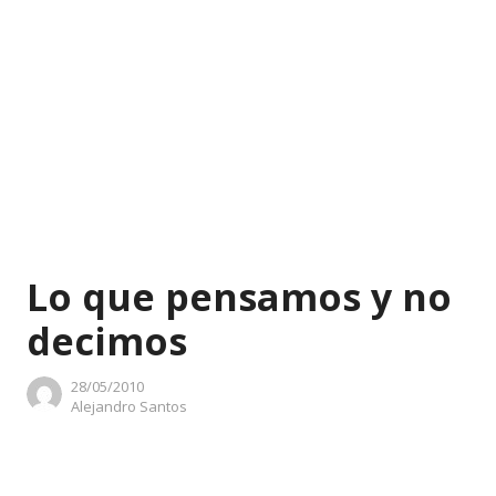
Lo que pensamos y no
decimos
28/05/2010
Author
Alejandro Santos