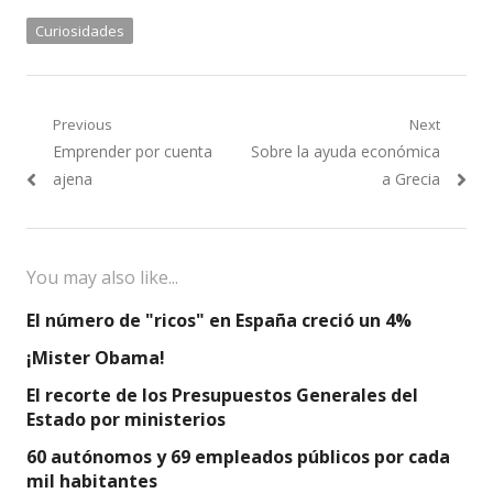
Curiosidades
Navegación
Previous
Next
Previous
Next
Emprender por cuenta
Sobre la ayuda económica
de
post:
post:
ajena
a Grecia
entradas
You may also like...
El número de "ricos" en España creció un 4%
¡Mister Obama!
El recorte de los Presupuestos Generales del
Estado por ministerios
60 autónomos y 69 empleados públicos por cada
mil habitantes