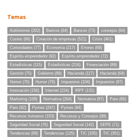
Temas
Autónomos
(202)
Bancos
(64)
Bancos
(73)
consejos
(64)
Costes
(66)
Creación de empresas
(521)
Crisis
(461)
Curiosidades
(77)
Economía
(217)
Errores
(68)
Espíritu emprendedor
(92)
Espíritu emprendedor
(72)
Estadísticas
(115)
Estadísticas
(216)
Financiación
(89)
Gestión
(75)
Gobierno
(89)
Hacienda
(117)
Hacienda
(64)
Humor
(75)
Humor
(76)
Impuestos
(104)
Impuestos
(87)
Innovación
(156)
Internet
(224)
IRPF
(131)
Marketing
(108)
Normativa
(264)
Normativa
(87)
Paro
(66)
Paro
(92)
Pymes
(247)
Pymes
(94)
Recursos humanos
(153)
Recursos y Consejos
(99)
Seguridad Social
(76)
Seguridad Social
(142)
SEPE
(71)
Tendencias
(69)
Tendencias
(125)
TIC
(105)
TIC
(301)