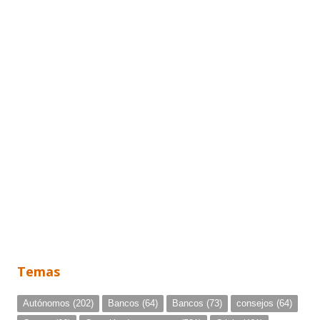
Temas
Autónomos
(202)
Bancos
(64)
Bancos
(73)
consejos
(64)