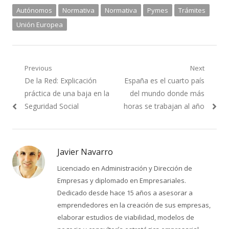
Autónomos
Normativa
Normativa
Pymes
Trámites
Unión Europea
Navegación
Previous
Next
Previous
Next
De la Red: Explicación
España es el cuarto país
de
post:
post:
práctica de una baja en la
del mundo donde más
entradas
Seguridad Social
horas se trabajan al año
Javier Navarro
Licenciado en Administración y Dirección de
Empresas y diplomado en Empresariales.
Dedicado desde hace 15 años a asesorar a
emprendedores en la creación de sus empresas,
elaborar estudios de viabilidad, modelos de