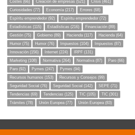
Costes
(66)
Creación de empresas
(521)
Crisis
(461)
Curiosidades
(77)
Economía
(217)
Errores
(68)
Espíritu emprendedor
(92)
Espíritu emprendedor
(72)
Estadísticas
(115)
Estadísticas
(216)
Financiación
(89)
Gestión
(75)
Gobierno
(89)
Hacienda
(117)
Hacienda
(64)
Humor
(75)
Humor
(76)
Impuestos
(104)
Impuestos
(87)
Innovación
(156)
Internet
(224)
IRPF
(131)
Marketing
(108)
Normativa
(264)
Normativa
(87)
Paro
(66)
Paro
(92)
Pymes
(247)
Pymes
(94)
Recursos humanos
(153)
Recursos y Consejos
(99)
Seguridad Social
(76)
Seguridad Social
(142)
SEPE
(71)
Tendencias
(69)
Tendencias
(125)
TIC
(105)
TIC
(301)
Trámites
(78)
Unión Europea
(77)
Unión Europea
(83)