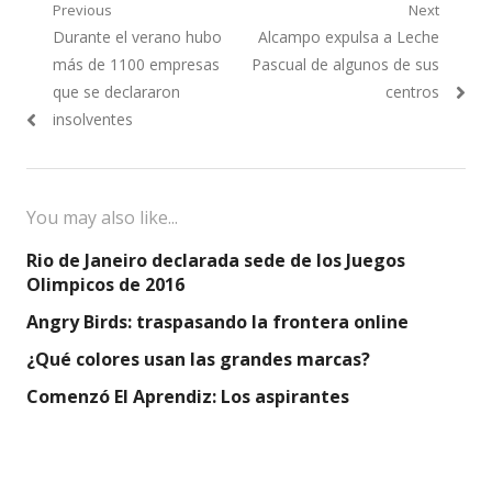
Navegación
Previous
Next
Previous
Next
Durante el verano hubo
Alcampo expulsa a Leche
de
post:
post:
más de 1100 empresas
Pascual de algunos de sus
entradas
que se declararon
centros
insolventes
You may also like...
Rio de Janeiro declarada sede de los Juegos
Olimpicos de 2016
Angry Birds: traspasando la frontera online
¿Qué colores usan las grandes marcas?
Comenzó El Aprendiz: Los aspirantes