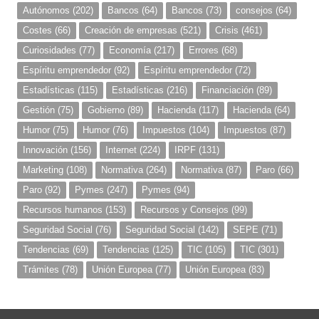
Autónomos
(202)
Bancos
(64)
Bancos
(73)
consejos
(64)
Costes
(66)
Creación de empresas
(521)
Crisis
(461)
Curiosidades
(77)
Economía
(217)
Errores
(68)
Espíritu emprendedor
(92)
Espíritu emprendedor
(72)
Estadísticas
(115)
Estadísticas
(216)
Financiación
(89)
Gestión
(75)
Gobierno
(89)
Hacienda
(117)
Hacienda
(64)
Humor
(75)
Humor
(76)
Impuestos
(104)
Impuestos
(87)
Innovación
(156)
Internet
(224)
IRPF
(131)
Marketing
(108)
Normativa
(264)
Normativa
(87)
Paro
(66)
Paro
(92)
Pymes
(247)
Pymes
(94)
Recursos humanos
(153)
Recursos y Consejos
(99)
Seguridad Social
(76)
Seguridad Social
(142)
SEPE
(71)
Tendencias
(69)
Tendencias
(125)
TIC
(105)
TIC
(301)
Trámites
(78)
Unión Europea
(77)
Unión Europea
(83)