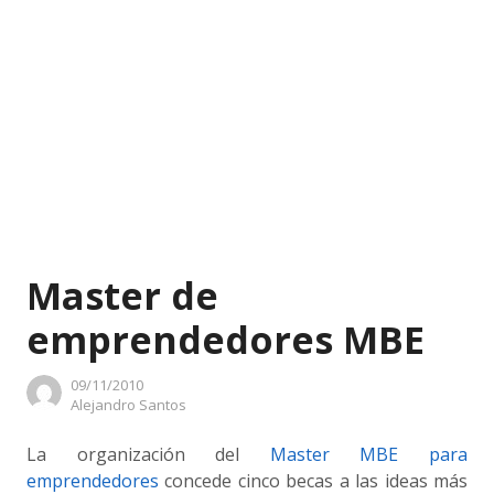
Master de
emprendedores MBE
09/11/2010
Author
Alejandro Santos
La organización del
Master MBE para
emprendedores
concede cinco becas a las ideas más