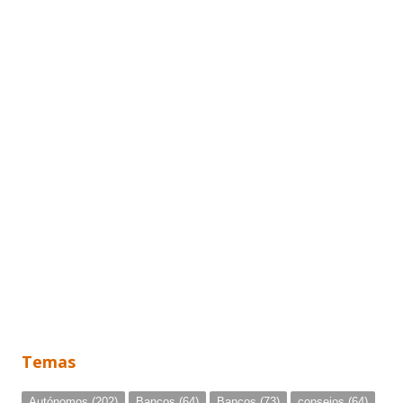
Temas
Autónomos
(202)
Bancos
(64)
Bancos
(73)
consejos
(64)