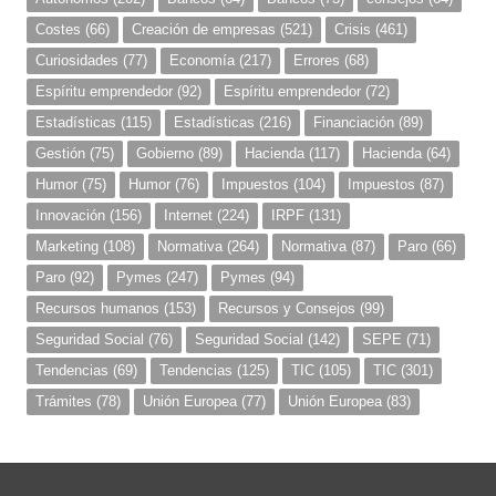
Costes
(66)
Creación de empresas
(521)
Crisis
(461)
Curiosidades
(77)
Economía
(217)
Errores
(68)
Espíritu emprendedor
(92)
Espíritu emprendedor
(72)
Estadísticas
(115)
Estadísticas
(216)
Financiación
(89)
Gestión
(75)
Gobierno
(89)
Hacienda
(117)
Hacienda
(64)
Humor
(75)
Humor
(76)
Impuestos
(104)
Impuestos
(87)
Innovación
(156)
Internet
(224)
IRPF
(131)
Marketing
(108)
Normativa
(264)
Normativa
(87)
Paro
(66)
Paro
(92)
Pymes
(247)
Pymes
(94)
Recursos humanos
(153)
Recursos y Consejos
(99)
Seguridad Social
(76)
Seguridad Social
(142)
SEPE
(71)
Tendencias
(69)
Tendencias
(125)
TIC
(105)
TIC
(301)
Trámites
(78)
Unión Europea
(77)
Unión Europea
(83)