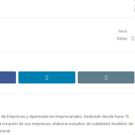
Next
Next
Relax
post:
ebook
linkedin
email
ón de Empresas y diplomado en Empresariales. Dedicado desde hace 15
creación de sus empresas, elaborar estudios de viabilidad, modelos de
arial.