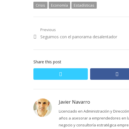
Crisis
Economía
Estadísticas
Navegación
Previous
Previous
Seguimos con el panorama desalentador
de
post:
entradas
Share this post
twitter
fac
Javier Navarro
Licenciado en Administración y Direcci
años a asesorar a emprendedores en la 
negocio y consultoría estratégica empres