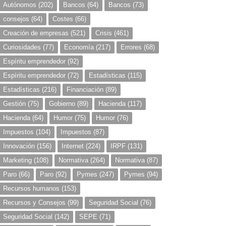
Autónomos
(202)
Bancos
(64)
Bancos
(73)
consejos
(64)
Costes
(66)
Creación de empresas
(521)
Crisis
(461)
Curiosidades
(77)
Economía
(217)
Errores
(68)
Espíritu emprendedor
(92)
Espíritu emprendedor
(72)
Estadísticas
(115)
Estadísticas
(216)
Financiación
(89)
Gestión
(75)
Gobierno
(89)
Hacienda
(117)
Hacienda
(64)
Humor
(75)
Humor
(76)
Impuestos
(104)
Impuestos
(87)
Innovación
(156)
Internet
(224)
IRPF
(131)
Marketing
(108)
Normativa
(264)
Normativa
(87)
Paro
(66)
Paro
(92)
Pymes
(247)
Pymes
(94)
Recursos humanos
(153)
Recursos y Consejos
(99)
Seguridad Social
(76)
Seguridad Social
(142)
SEPE
(71)