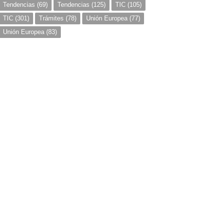
Tendencias
(69)
Tendencias
(125)
TIC
(105)
TIC
(301)
Trámites
(78)
Unión Europea
(77)
Unión Europea
(83)