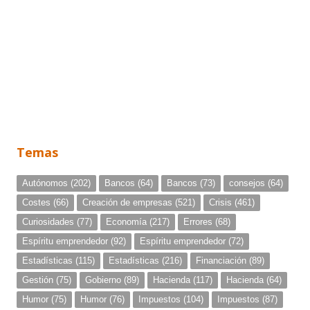
Temas
Autónomos
(202)
Bancos
(64)
Bancos
(73)
consejos
(64)
Costes
(66)
Creación de empresas
(521)
Crisis
(461)
Curiosidades
(77)
Economía
(217)
Errores
(68)
Espíritu emprendedor
(92)
Espíritu emprendedor
(72)
Estadísticas
(115)
Estadísticas
(216)
Financiación
(89)
Gestión
(75)
Gobierno
(89)
Hacienda
(117)
Hacienda
(64)
Humor
(75)
Humor
(76)
Impuestos
(104)
Impuestos
(87)