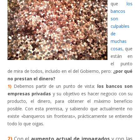
que
los
bancos
son
culpables
de
muchas
cosas,
que
están en
el punto
de mira de todos, incluido en el del Gobierno, pero:
¿por qué
no prestan el dinero?
1)
Debemos partir de un punto de vista:
los bancos son
empresas privadas
y su objetivo es hacer negocio con su
producto, el dinero, para obtener el máximo beneficio
posible. Con esta premisa, y sabiendo que actualmente no
existe «banqueros sin fronteras», prácticamente se entiende
todo lo que oigas.
2)
Con el
aumento actual de impagados
y con las