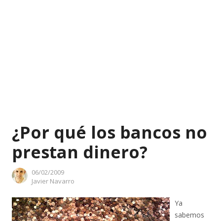
¿Por qué los bancos no
prestan dinero?
06/02/2009
Author
Javier Navarro
Ya
sabemos