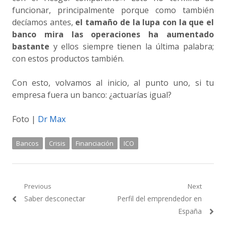
funcionar, principalmente porque como también
decíamos antes,
el tamaño de la lupa con la que el
banco mira las operaciones ha aumentado
bastante
y ellos siempre tienen la última palabra;
con estos productos también.
Con esto, volvamos al inicio, al punto uno, si tu
empresa fuera un banco: ¿actuarías igual?
Foto |
Dr Max
Bancos
Crisis
Financiación
ICO
Navegación
Previous
Next
Previous
Next
Saber desconectar
Perfil del emprendedor en
de
post:
post:
España
entradas