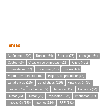
Temas
Autónomos
(202)
Bancos
(64)
Bancos
(73)
consejos
(64)
Costes
(66)
Creación de empresas
(521)
Crisis
(461)
Curiosidades
(77)
Economía
(217)
Errores
(68)
Espíritu emprendedor
(92)
Espíritu emprendedor
(72)
Estadísticas
(115)
Estadísticas
(216)
Financiación
(89)
Gestión
(75)
Gobierno
(89)
Hacienda
(117)
Hacienda
(64)
Humor
(75)
Humor
(76)
Impuestos
(104)
Impuestos
(87)
Innovación
(156)
Internet
(224)
IRPF
(131)