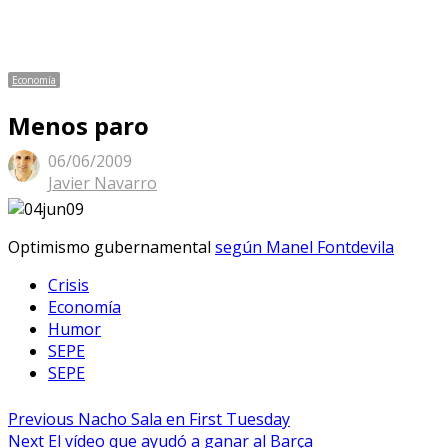
Economía
Menos paro
06/06/2009
Author
Javier Navarro
Optimismo gubernamental
según Manel Fontdevila
Crisis
Economía
Humor
SEPE
SEPE
Navegación
Previous
Previous
Nacho Sala en First Tuesday
Next
post:
Next
El vídeo que ayudó a ganar al Barça