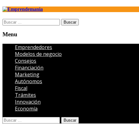
Open
Buscar:
search
panel
Menu
Menu
Emprendedores
Modelos de negocio
Consejos
Financiación
Marketing
Autónomos
Fiscal
Trámites
Innovación
Economía
Open
Buscar:
search
panel