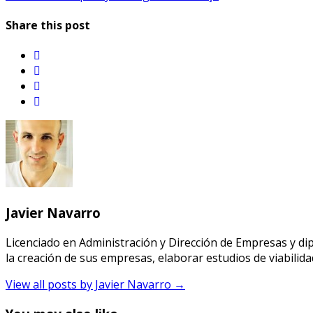
de
post:
entradas
Share this post
twitter
facebook
linkedin
email
Javier Navarro
Licenciado en Administración y Dirección de Empresas y 
la creación de sus empresas, elaborar estudios de viabilid
View all posts by Javier Navarro
→