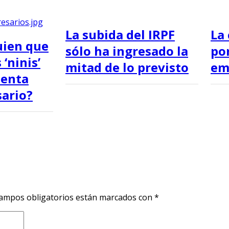
La subida del IRPF
La 
uien que
sólo ha ingresado la
po
 ‘ninis’
mitad de lo previsto
em
senta
ario?
ampos obligatorios están marcados con
*