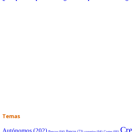
Temas
Cre
Autónomos
(202)
Bancos
(73)
Costes
(66)
Bancos
(64)
consejos
(64)