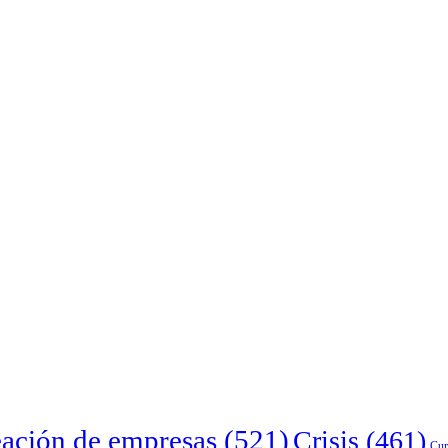
ación de empresas
(521)
Crisis
(461)
Cur