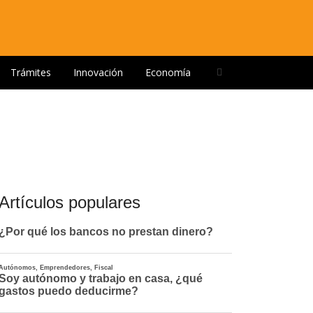
Open
Trámites
Innovación
Economía
search
panel
Artículos populares