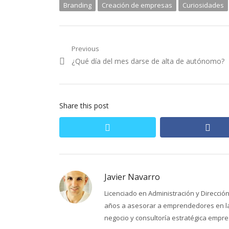
Branding
Creación de empresas
Curiosidades
Navegación
Previous
Previous
¿Qué día del mes darse de alta de autónomo?
de
post:
entradas
Share this post
twitter
fac
Javier Navarro
Licenciado en Administración y Direcci
años a asesorar a emprendedores en la 
negocio y consultoría estratégica empres