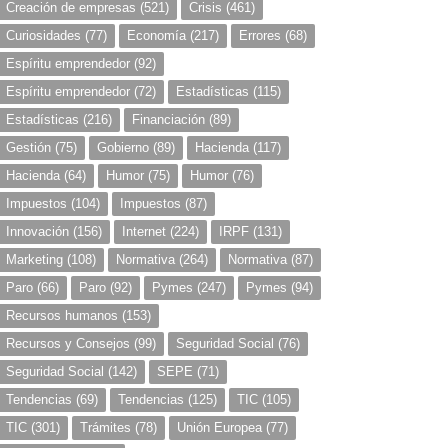
Creación de empresas
(521)
Crisis
(461)
Curiosidades
(77)
Economía
(217)
Errores
(68)
Espíritu emprendedor
(92)
Espíritu emprendedor
(72)
Estadísticas
(115)
Estadísticas
(216)
Financiación
(89)
Gestión
(75)
Gobierno
(89)
Hacienda
(117)
Hacienda
(64)
Humor
(75)
Humor
(76)
Impuestos
(104)
Impuestos
(87)
Innovación
(156)
Internet
(224)
IRPF
(131)
Marketing
(108)
Normativa
(264)
Normativa
(87)
Paro
(66)
Paro
(92)
Pymes
(247)
Pymes
(94)
Recursos humanos
(153)
Recursos y Consejos
(99)
Seguridad Social
(76)
Seguridad Social
(142)
SEPE
(71)
Tendencias
(69)
Tendencias
(125)
TIC
(105)
TIC
(301)
Trámites
(78)
Unión Europea
(77)