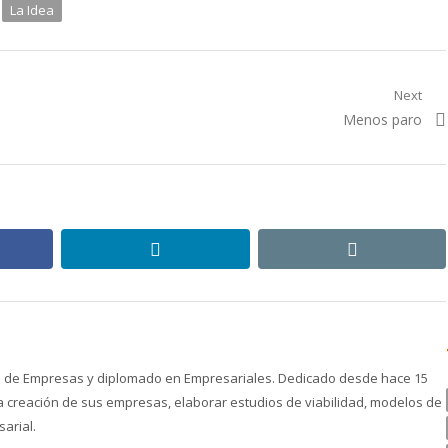
La Idea
Next
Next
Menos paro
post:
ebook
linkedin
email
ón de Empresas y diplomado en Empresariales. Dedicado desde hace 15
creación de sus empresas, elaborar estudios de viabilidad, modelos de
arial.