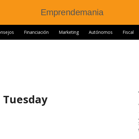
nsejos
Financiación
Marketing
Autónomos
Fiscal
t Tuesday