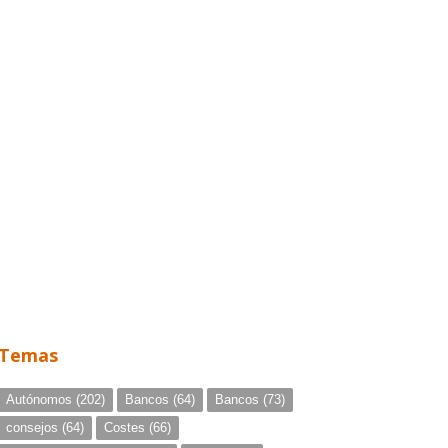
Temas
Autónomos
(202)
Bancos
(64)
Bancos
(73)
consejos
(64)
Costes
(66)