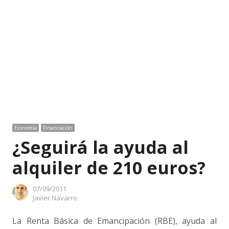
Economía
Financiación
¿Seguirá la ayuda al
alquiler de 210 euros?
07/09/2011
Author
Javier Navarro
La Renta Básica de Emancipación (RBE), ayuda al