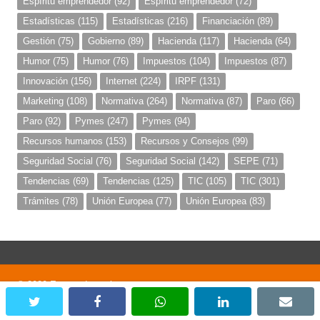
Espíritu emprendedor
(92)
Espíritu emprendedor
(72)
Estadísticas
(115)
Estadísticas
(216)
Financiación
(89)
Gestión
(75)
Gobierno
(89)
Hacienda
(117)
Hacienda
(64)
Humor
(75)
Humor
(76)
Impuestos
(104)
Impuestos
(87)
Innovación
(156)
Internet
(224)
IRPF
(131)
Marketing
(108)
Normativa
(264)
Normativa
(87)
Paro
(66)
Paro
(92)
Pymes
(247)
Pymes
(94)
Recursos humanos
(153)
Recursos y Consejos
(99)
Seguridad Social
(76)
Seguridad Social
(142)
SEPE
(71)
Tendencias
(69)
Tendencias
(125)
TIC
(105)
TIC
(301)
Trámites
(78)
Unión Europea
(77)
Unión Europea
(83)
© 2020 Emprendemania
twitter
facebook
whatsapp
linkedin
emai
;)