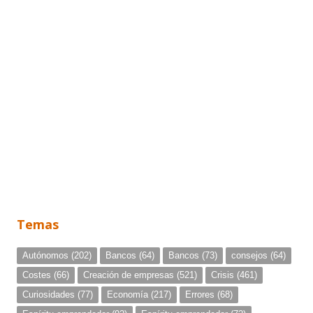
Temas
Autónomos
(202)
Bancos
(64)
Bancos
(73)
consejos
(64)
Costes
(66)
Creación de empresas
(521)
Crisis
(461)
Curiosidades
(77)
Economía
(217)
Errores
(68)