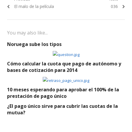
Navegación
Previous
Next
El malo de la película
036
de
post:
post:
entradas
You may also like...
Noruega sube los tipos
Cómo calcular la cuota que pago de autónomo y
bases de cotización para 2014
10 meses esperando para aprobar el 100% de la
prestación de pago único
¿El pago único sirve para cubrir las cuotas de la
mutua?