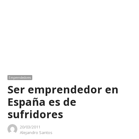
Emprendedores
Ser emprendedor en
España es de
sufridores
20/03/2011
Author
Alejandro Santos