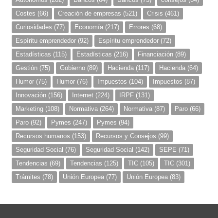
Costes
(66)
Creación de empresas
(521)
Crisis
(461)
Curiosidades
(77)
Economía
(217)
Errores
(68)
Espíritu emprendedor
(92)
Espíritu emprendedor
(72)
Estadísticas
(115)
Estadísticas
(216)
Financiación
(89)
Gestión
(75)
Gobierno
(89)
Hacienda
(117)
Hacienda
(64)
Humor
(75)
Humor
(76)
Impuestos
(104)
Impuestos
(87)
Innovación
(156)
Internet
(224)
IRPF
(131)
Marketing
(108)
Normativa
(264)
Normativa
(87)
Paro
(66)
Paro
(92)
Pymes
(247)
Pymes
(94)
Recursos humanos
(153)
Recursos y Consejos
(99)
Seguridad Social
(76)
Seguridad Social
(142)
SEPE
(71)
Tendencias
(69)
Tendencias
(125)
TIC
(105)
TIC
(301)
Trámites
(78)
Unión Europea
(77)
Unión Europea
(83)