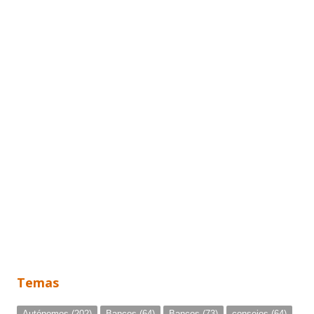
Temas
Autónomos
(202)
Bancos
(64)
Bancos
(73)
consejos
(64)