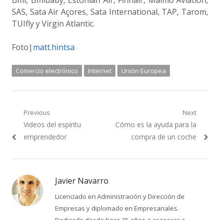
Bmi, Bmibaby, Estonian Air, Finnair, Malmö Aviation,
SAS, Sata Air Açores, Sata International, TAP, Tarom,
TUIfly y Virgin Atlantic.
Foto|
matt.hintsa
Comercio electrónico
Internet
Unión Europea
Navegación
Previous
Next
Previous
Next
Videos del espíritu
Cómo es la ayuda para la
de
post:
post:
emprendedor
compra de un coche
entradas
Javier Navarro
Licenciado en Administración y Dirección de
Empresas y diplomado en Empresariales.