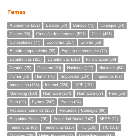
Temas
Autónomos
(202)
Bancos
(64)
Bancos
(73)
consejos
(64)
Costes
(66)
Creación de empresas
(521)
Crisis
(461)
Curiosidades
(77)
Economía
(217)
Errores
(68)
Espíritu emprendedor
(92)
Espíritu emprendedor
(72)
Estadísticas
(115)
Estadísticas
(216)
Financiación
(89)
Gestión
(75)
Gobierno
(89)
Hacienda
(117)
Hacienda
(64)
Humor
(75)
Humor
(76)
Impuestos
(104)
Impuestos
(87)
Innovación
(156)
Internet
(224)
IRPF
(131)
Marketing
(108)
Normativa
(264)
Normativa
(87)
Paro
(66)
Paro
(92)
Pymes
(247)
Pymes
(94)
Recursos humanos
(153)
Recursos y Consejos
(99)
Seguridad Social
(76)
Seguridad Social
(142)
SEPE
(71)
Tendencias
(69)
Tendencias
(125)
TIC
(105)
TIC
(301)
Trámites
(78)
Unión Europea
(77)
Unión Europea
(83)