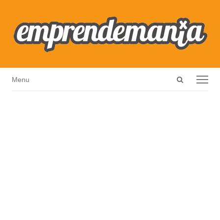
Open
Menu
Menu
search
panel