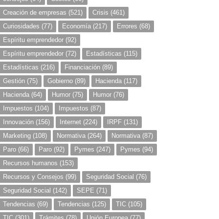
Creación de empresas
(521)
Crisis
(461)
Curiosidades
(77)
Economía
(217)
Errores
(68)
Espíritu emprendedor
(92)
Espíritu emprendedor
(72)
Estadísticas
(115)
Estadísticas
(216)
Financiación
(89)
Gestión
(75)
Gobierno
(89)
Hacienda
(117)
Hacienda
(64)
Humor
(75)
Humor
(76)
Impuestos
(104)
Impuestos
(87)
Innovación
(156)
Internet
(224)
IRPF
(131)
Marketing
(108)
Normativa
(264)
Normativa
(87)
Paro
(66)
Paro
(92)
Pymes
(247)
Pymes
(94)
Recursos humanos
(153)
Recursos y Consejos
(99)
Seguridad Social
(76)
Seguridad Social
(142)
SEPE
(71)
Tendencias
(69)
Tendencias
(125)
TIC
(105)
TIC
(301)
Trámites
(78)
Unión Europea
(77)