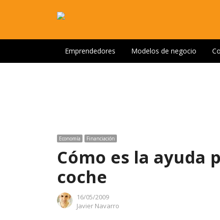
Emprendedores
Modelos de negocio
Co
Economía
Financiación
Cómo es la ayuda p
coche
16/05/2009
Author
Javier Navarro