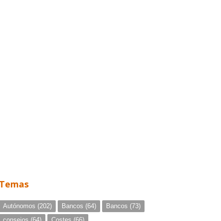
Temas
Autónomos
(202)
Bancos
(64)
Bancos
(73)
consejos
(64)
Costes
(66)