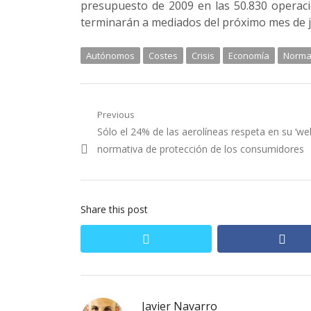
presupuesto de 2009 en las 50.830 operaci
terminarán a mediados del próximo mes de ju
Autónomos
Costes
Crisis
Economía
Norma
Navegación
Previous
Previous
Sólo el 24% de las aerolíneas respeta en su ‘web
de
post:
normativa de protección de los consumidores
entradas
Share this post
twitter
fac
Javier Navarro