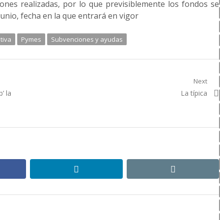
ones realizadas, por lo que previsiblemente los fondos se
nio, fecha en la que entrará en vigor
tiva
Pymes
Subvenciones y ayudas
Next
Next
’ la
La típica
post:
ebook
linkedin
email