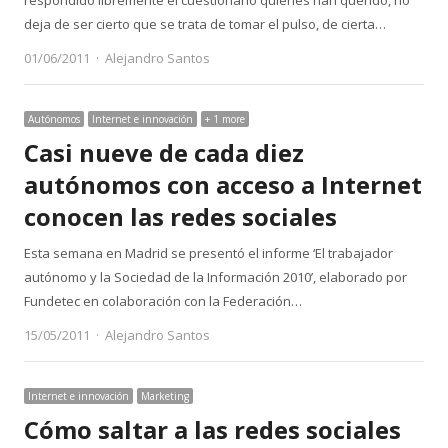
deja de ser cierto que se trata de tomar el pulso, de cierta…
Author
01/06/2011
Alejandro Santos
Autónomos
Internet e innovación
+ 1 more
Casi nueve de cada diez
autónomos con acceso a Internet
conocen las redes sociales
Esta semana en Madrid se presentó el informe ‘El trabajador
autónomo y la Sociedad de la Información 2010’, elaborado por
Fundetec en colaboración con la Federación…
Author
15/05/2011
Alejandro Santos
Internet e innovación
Marketing
Cómo saltar a las redes sociales