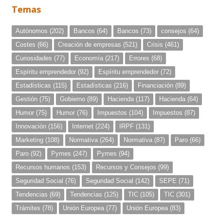
Temas
Autónomos
(202)
Bancos
(64)
Bancos
(73)
consejos
(64)
Costes
(66)
Creación de empresas
(521)
Crisis
(461)
Curiosidades
(77)
Economía
(217)
Errores
(68)
Espíritu emprendedor
(92)
Espíritu emprendedor
(72)
Estadísticas
(115)
Estadísticas
(216)
Financiación
(89)
Gestión
(75)
Gobierno
(89)
Hacienda
(117)
Hacienda
(64)
Humor
(75)
Humor
(76)
Impuestos
(104)
Impuestos
(87)
Innovación
(156)
Internet
(224)
IRPF
(131)
Marketing
(108)
Normativa
(264)
Normativa
(87)
Paro
(66)
Paro
(92)
Pymes
(247)
Pymes
(94)
Recursos humanos
(153)
Recursos y Consejos
(99)
Seguridad Social
(76)
Seguridad Social
(142)
SEPE
(71)
Tendencias
(69)
Tendencias
(125)
TIC
(105)
TIC
(301)
Trámites
(78)
Unión Europea
(77)
Unión Europea
(83)