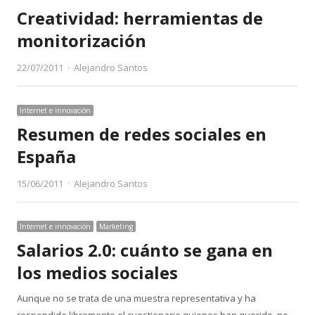
Creatividad: herramientas de
monitorización
Author
22/07/2011
Alejandro Santos
Internet e innovación
Resumen de redes sociales en
España
Author
15/06/2011
Alejandro Santos
Internet e innovación
Marketing
Salarios 2.0: cuánto se gana en
los medios sociales
Aunque no se trata de una muestra representativa y ha
respondido libremente el cuestionario quienes han querido, no