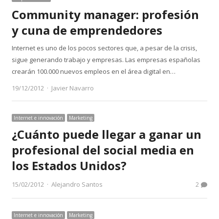
Community manager: profesión
y cuna de emprendedores
Internet es uno de los pocos sectores que, a pesar de la crisis,
sigue generando trabajo y empresas. Las empresas españolas
crearán 100.000 nuevos empleos en el área digital en…
Author
19/12/2012
Javier Navarro
Internet e innovación
Marketing
¿Cuánto puede llegar a ganar un
profesional del social media en
los Estados Unidos?
Author
15/02/2012
Alejandro Santos
2
Internet e innovación
Marketing