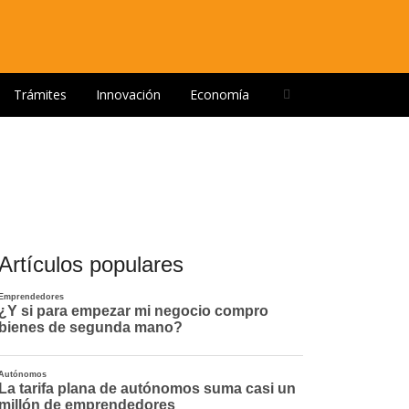
Open
Trámites
Innovación
Economía
search
panel
Artículos populares