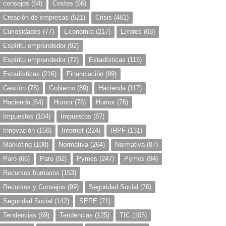
consejos
(64)
Costes
(66)
Creación de empresas
(521)
Crisis
(461)
Curiosidades
(77)
Economía
(217)
Errores
(68)
Espíritu emprendedor
(92)
Espíritu emprendedor
(72)
Estadísticas
(115)
Estadísticas
(216)
Financiación
(89)
Gestión
(75)
Gobierno
(89)
Hacienda
(117)
Hacienda
(64)
Humor
(75)
Humor
(76)
Impuestos
(104)
Impuestos
(87)
Innovación
(156)
Internet
(224)
IRPF
(131)
Marketing
(108)
Normativa
(264)
Normativa
(87)
Paro
(66)
Paro
(92)
Pymes
(247)
Pymes
(94)
Recursos humanos
(153)
Recursos y Consejos
(99)
Seguridad Social
(76)
Seguridad Social
(142)
SEPE
(71)
Tendencias
(69)
Tendencias
(125)
TIC
(105)