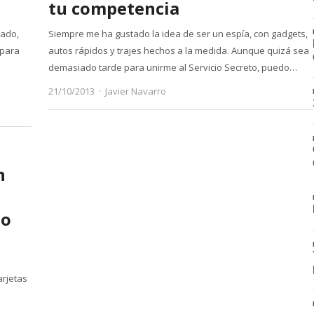
tu competencia
cado,
Siempre me ha gustado la idea de ser un espía, con gadgets,
 para
autos rápidos y trajes hechos a la medida. Aunque quizá sea
demasiado tarde para unirme al Servicio Secreto, puedo…
Author
21/10/2013
Javier Navarro
n
to
arjetas