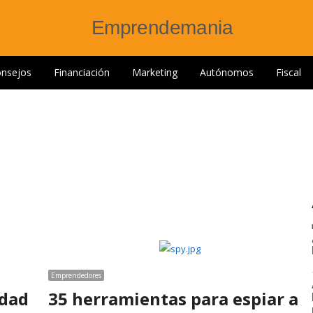
nsejos
Financiación
Marketing
Autónomos
Fiscal
Emprendedores
idad
35 herramientas para espiar a