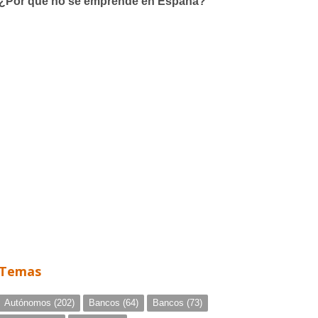
Temas
Autónomos
(202)
Bancos
(64)
Bancos
(73)