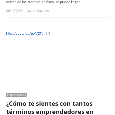
detrás de las startups de éxito, se puede llegar…
Author
26/12/2014
Javier Navarro
http://youtu.be/gWVZTpr-I_4
Emprendedores
¿Cómo te sientes con tantos
términos emprendedores en