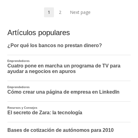
Paginación
1
2
Next page
Page
Page
de
Artículos populares
entradas