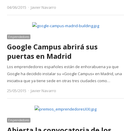
Author
04/06/2015
Javier Navarro
Emprendedores
Google Campus abrirá sus
puertas en Madrid
Los emprendedores españoles están de enhorabuena ya que
Google ha decidido instalar su «Google Campus» en Madrid, una
iniciativa que ya tiene sede en otras tres ciudades como…
Author
25/05/2015
Javier Navarro
Emprendedores
Abierta la convocatoria de los