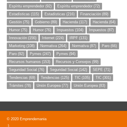
Espíritu emprendedor
(92)
Espíritu emprendedor
(72)
Estadísticas
(115)
Estadísticas
(216)
Financiación
(89)
Gestión
(75)
Gobierno
(89)
Hacienda
(117)
Hacienda
(64)
Humor
(75)
Humor
(76)
Impuestos
(104)
Impuestos
(87)
Innovación
(156)
Internet
(224)
IRPF
(131)
Marketing
(108)
Normativa
(264)
Normativa
(87)
Paro
(66)
Paro
(92)
Pymes
(247)
Pymes
(94)
Recursos humanos
(153)
Recursos y Consejos
(99)
Seguridad Social
(76)
Seguridad Social
(142)
SEPE
(71)
Tendencias
(69)
Tendencias
(125)
TIC
(105)
TIC
(301)
Trámites
(78)
Unión Europea
(77)
Unión Europea
(83)
© 2020 Emprendemania
;)