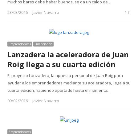
muchos bares debe haber buenos, se da un caldo de…
Author
23/03/2016
Javier Navarro
1
Emprendedores
Financiación
Lanzadera la aceleradora de Juan
Roig llega a su cuarta edición
El proyecto Lanzadera, la apuesta personal de Juan Roig para
ayudar a los emprendedores mediante su aceleradora, llega a su
cuarta edición, habiendo aportado hasta el momento…
Author
09/02/2016
Javier Navarro
Emprendedores