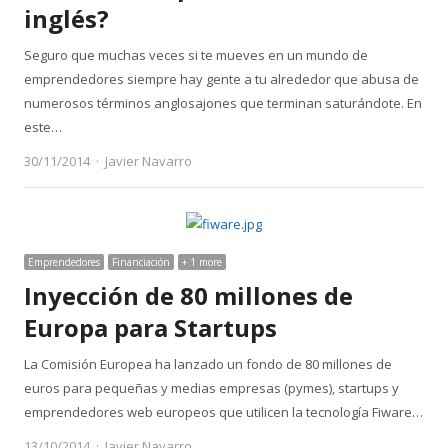
inglés?
Seguro que muchas veces si te mueves en un mundo de
emprendedores siempre hay gente a tu alrededor que abusa de
numerosos términos anglosajones que terminan saturándote. En
este…
Author
30/11/2014
Javier Navarro
Emprendedores
Financiación
+ 1 more
Inyección de 80 millones de
Europa para Startups
La Comisión Europea ha lanzado un fondo de 80 millones de
euros para pequeñas y medias empresas (pymes), startups y
emprendedores web europeos que utilicen la tecnología Fiware…
Author
13/10/2014
Javier Navarro