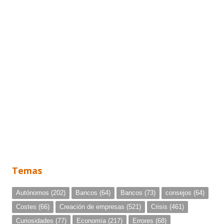
Temas
Autónomos
(202)
Bancos
(64)
Bancos
(73)
consejos
(64)
Costes
(66)
Creación de empresas
(521)
Crisis
(461)
Curiosidades
(77)
Economía
(217)
Errores
(68)