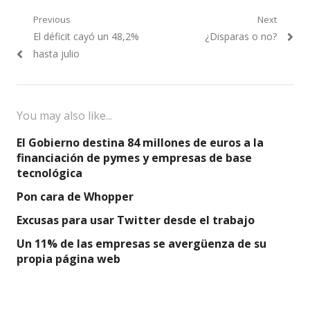
Navegación
Previous
Next
Previous
Next
El déficit cayó un 48,2%
¿Disparas o no?
de
post:
post:
hasta julio
entradas
You may also like...
El Gobierno destina 84 millones de euros a la
financiación de pymes y empresas de base
tecnológica
Pon cara de Whopper
Excusas para usar Twitter desde el trabajo
Un 11% de las empresas se avergüenza de su
propia página web