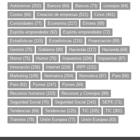
Autónomos
(202)
Bancos
(64)
Bancos
(73)
consejos
(64)
Costes
(66)
Creación de empresas
(521)
Crisis
(461)
Curiosidades
(77)
Economía
(217)
Errores
(68)
Espíritu emprendedor
(92)
Espíritu emprendedor
(72)
Estadísticas
(115)
Estadísticas
(216)
Financiación
(89)
Gestión
(75)
Gobierno
(89)
Hacienda
(117)
Hacienda
(64)
Humor
(75)
Humor
(76)
Impuestos
(104)
Impuestos
(87)
Innovación
(156)
Internet
(224)
IRPF
(131)
Marketing
(108)
Normativa
(264)
Normativa
(87)
Paro
(66)
Paro
(92)
Pymes
(247)
Pymes
(94)
Recursos humanos
(153)
Recursos y Consejos
(99)
Seguridad Social
(76)
Seguridad Social
(142)
SEPE
(71)
Tendencias
(69)
Tendencias
(125)
TIC
(105)
TIC
(301)
Trámites
(78)
Unión Europea
(77)
Unión Europea
(83)