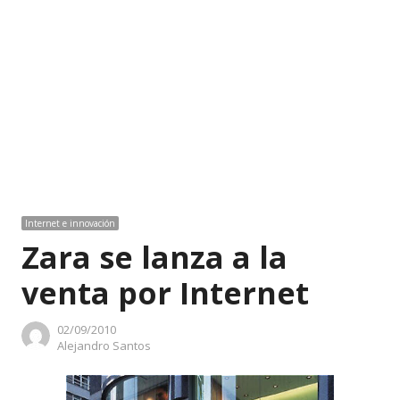
Internet e innovación
Zara se lanza a la
venta por Internet
02/09/2010
Author
Alejandro Santos