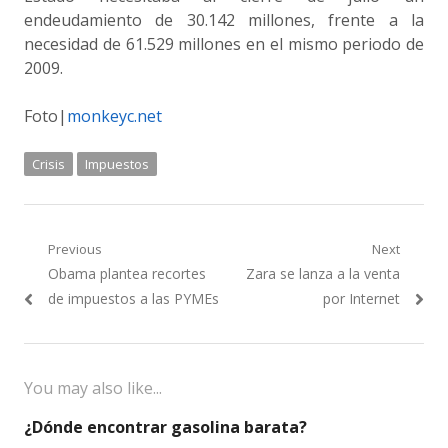
endeudamiento de 30.142 millones, frente a la
necesidad de 61.529 millones en el mismo periodo de
2009.
Foto|
monkeyc.net
Crisis
Impuestos
Navegación
Previous
Next
Previous
Next
Obama plantea recortes
Zara se lanza a la venta
de
post:
post:
de impuestos a las PYMEs
por Internet
entradas
You may also like...
¿Dónde encontrar gasolina barata?