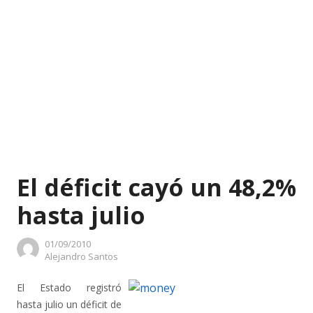
El déficit cayó un 48,2%
hasta julio
01/09/2010
Author
Alejandro Santos
El Estado registró
hasta julio un déficit de