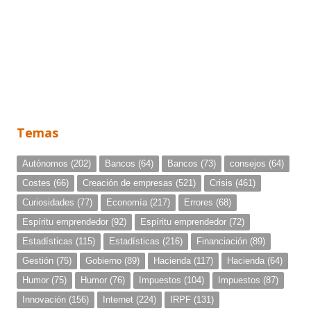
Temas
Autónomos
(202)
Bancos
(64)
Bancos
(73)
consejos
(64)
Costes
(66)
Creación de empresas
(521)
Crisis
(461)
Curiosidades
(77)
Economía
(217)
Errores
(68)
Espíritu emprendedor
(92)
Espíritu emprendedor
(72)
Estadísticas
(115)
Estadísticas
(216)
Financiación
(89)
Gestión
(75)
Gobierno
(89)
Hacienda
(117)
Hacienda
(64)
Humor
(75)
Humor
(76)
Impuestos
(104)
Impuestos
(87)
Innovación
(156)
Internet
(224)
IRPF
(131)