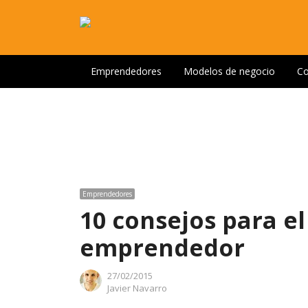
Emprendedores
Modelos de negocio
Co
Emprendedores
10 consejos para el 
emprendedor
27/02/2015
Author
Javier Navarro