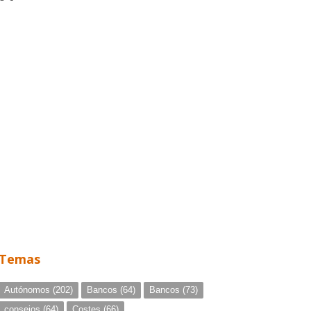
Temas
Autónomos
(202)
Bancos
(64)
Bancos
(73)
consejos
(64)
Costes
(66)