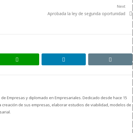
Next
Next
Aprobada la ley de segunda oportunidad
post:
whatsapp
linkedin
email
ón de Empresas y diplomado en Empresariales. Dedicado desde hace 15
creación de sus empresas, elaborar estudios de viabilidad, modelos de
arial.