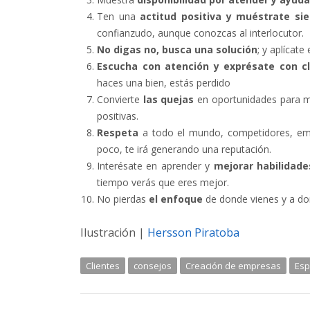
Ten una
actitud positiva y muéstrate s
confianzudo, aunque conozcas al interlocutor.
No digas no, busca una solución
; y aplícat
Escucha con atención y exprésate con cl
haces una bien, estás perdido
Convierte
las quejas
en oportunidades para me
positivas.
Respeta
a todo el mundo, competidores, em
poco, te irá generando una reputación.
Interésate en aprender y
mejorar habilidad
tiempo verás que eres mejor.
No pierdas
el enfoque
de donde vienes y a dond
Ilustración |
Hersson Piratoba
Clientes
consejos
Creación de empresas
Esp