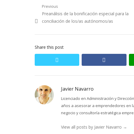
Navegación
Previous
Previous
Preanálisis de la bonificación especial para la
de
post:
conciliación de los/as autónomos/as
entradas
Share this post
twitter
facebook
Javier Navarro
Licenciado en Administración y Direcci
años a asesorar a emprendedores en la 
negocio y consultoría estratégica empres
View all posts by Javier Navarro
→