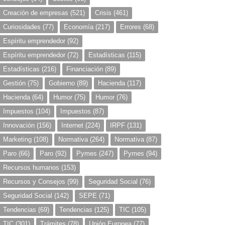
Creación de empresas
(521)
Crisis
(461)
Curiosidades
(77)
Economía
(217)
Errores
(68)
Espíritu emprendedor
(92)
Espíritu emprendedor
(72)
Estadísticas
(115)
Estadísticas
(216)
Financiación
(89)
Gestión
(75)
Gobierno
(89)
Hacienda
(117)
Hacienda
(64)
Humor
(75)
Humor
(76)
Impuestos
(104)
Impuestos
(87)
Innovación
(156)
Internet
(224)
IRPF
(131)
Marketing
(108)
Normativa
(264)
Normativa
(87)
Paro
(66)
Paro
(92)
Pymes
(247)
Pymes
(94)
Recursos humanos
(153)
Recursos y Consejos
(99)
Seguridad Social
(76)
Seguridad Social
(142)
SEPE
(71)
Tendencias
(69)
Tendencias
(125)
TIC
(105)
TIC
(301)
Trámites
(78)
Unión Europea
(77)