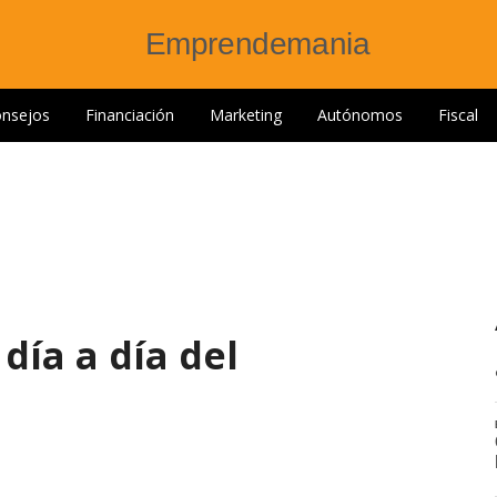
nsejos
Financiación
Marketing
Autónomos
Fiscal
día a día del