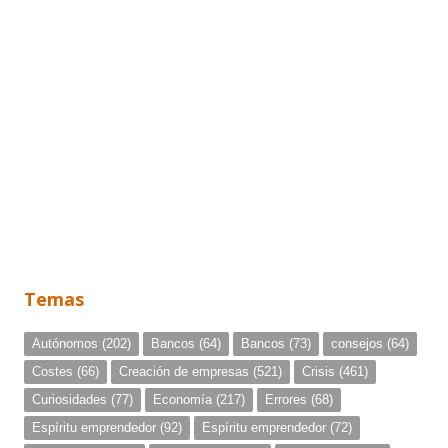
Temas
Autónomos
(202)
Bancos
(64)
Bancos
(73)
consejos
(64)
Costes
(66)
Creación de empresas
(521)
Crisis
(461)
Curiosidades
(77)
Economía
(217)
Errores
(68)
Espíritu emprendedor
(92)
Espíritu emprendedor
(72)