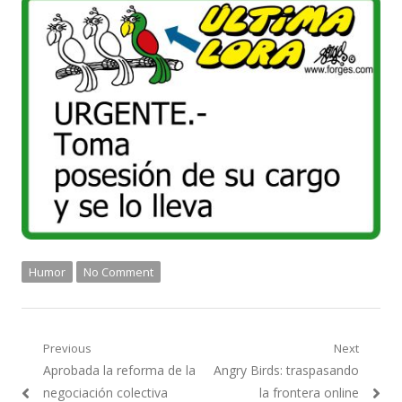
Humor
No Comment
Navegación
Previous
Next
Previous
Next
Aprobada la reforma de la
Angry Birds: traspasando
de
post:
post:
negociación colectiva
la frontera online