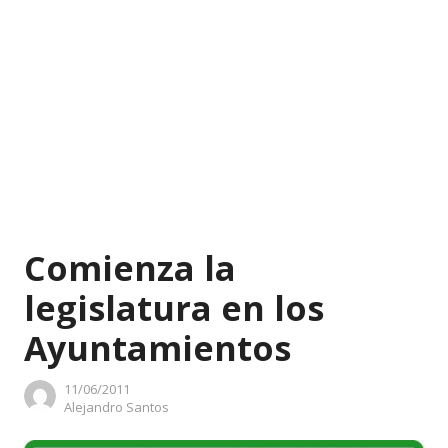
Comienza la
legislatura en los
Ayuntamientos
11/06/2011
Author
Alejandro Santos