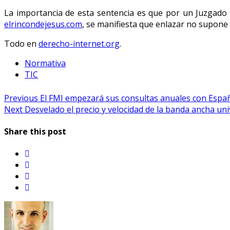
La importancia de esta sentencia es que por un Juzgado 
elrincondejesus.com
, se manifiesta que enlazar no supone 
Todo en
derecho-internet.org
.
Normativa
TIC
Navegación
Previous
Previous
El FMI empezará sus consultas anuales con Espa
Next
post:
Next
Desvelado el precio y velocidad de la banda ancha un
de
post:
entradas
Share this post
twitter
facebook
linkedin
email