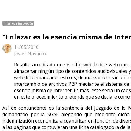
Internet e innovación
"Enlazar es la esencia misma de Inte
11/05/2010
Author
Javier Navarro
Resulta acreditado que el sitio web Índice-web.com 
almacenar ningún tipo de contenidos audiovisuales y s
web del demandado, esto es, de indexar o crear un índ
intercambio de archivos P2P mediante el sistema de m
esencia misma de Internet. Es más, éste sería un cao
en este procedimiento pretende que se declare como
Así de contundente es la sentencia del Juzgado de lo 
demandado por la SGAE alegando que mediante dicha we
indemnización económica a cuantificar en función de diver
a las páginas que contuvieran una ficha catalogadora de la