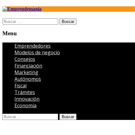
Open
Buscar:
search
panel
Menu
Menu
Emprendedores
Modelos de negocio
Consejos
Financiación
Marketing
Autónomos
Fiscal
Trámites
Innovación
Economía
Open
Buscar:
search
panel