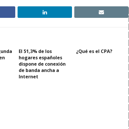
ebook
linkedin
email
gunda
El 51,3% de los
¿Qué es el CPA?
en
hogares españoles
dispone de conexión
de banda ancha a
Internet