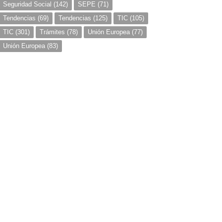
Seguridad Social
(142)
SEPE
(71)
Tendencias
(69)
Tendencias
(125)
TIC
(105)
TIC
(301)
Trámites
(78)
Unión Europea
(77)
Unión Europea
(83)