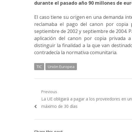
durante el pasado año 90 millones de eur
El caso
tiene su origen en una demanda int
reclamaba el pago del canon por copia 
septiembre de 2002 y septiembre de 2004. P
aplicación del canon por copia privada a
distinguir la finalidad a la que van destina
contradecía la normativa comunitaria.
TIC
Unión Europea
Navegación
Previous
Previous
La UE obligará a pagar a los proveedores en un
de
post:
máximo de 30 días
entradas
Share this post