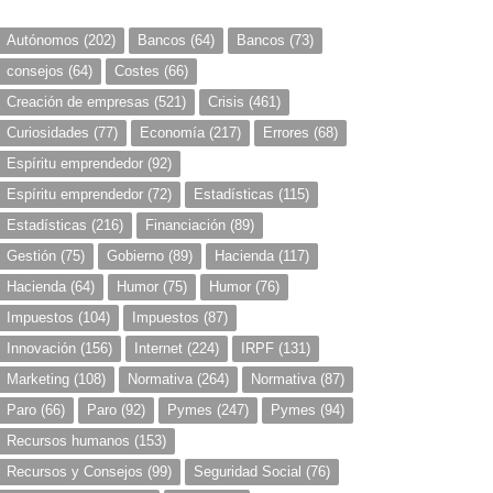
Autónomos
(202)
Bancos
(64)
Bancos
(73)
consejos
(64)
Costes
(66)
Creación de empresas
(521)
Crisis
(461)
Curiosidades
(77)
Economía
(217)
Errores
(68)
Espíritu emprendedor
(92)
Espíritu emprendedor
(72)
Estadísticas
(115)
Estadísticas
(216)
Financiación
(89)
Gestión
(75)
Gobierno
(89)
Hacienda
(117)
Hacienda
(64)
Humor
(75)
Humor
(76)
Impuestos
(104)
Impuestos
(87)
Innovación
(156)
Internet
(224)
IRPF
(131)
Marketing
(108)
Normativa
(264)
Normativa
(87)
Paro
(66)
Paro
(92)
Pymes
(247)
Pymes
(94)
Recursos humanos
(153)
Recursos y Consejos
(99)
Seguridad Social
(76)