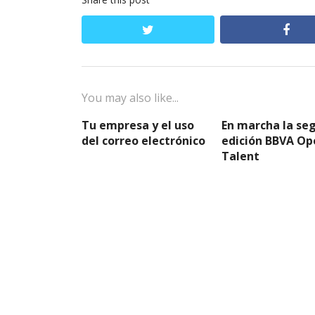
twitter
fac
You may also like...
Tu empresa y el uso
En marcha la se
del correo electrónico
edición BBVA Op
Talent