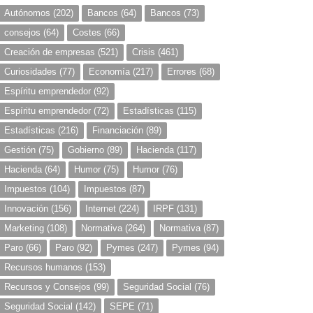
Autónomos
(202)
Bancos
(64)
Bancos
(73)
consejos
(64)
Costes
(66)
Creación de empresas
(521)
Crisis
(461)
Curiosidades
(77)
Economía
(217)
Errores
(68)
Espíritu emprendedor
(92)
Espíritu emprendedor
(72)
Estadísticas
(115)
Estadísticas
(216)
Financiación
(89)
Gestión
(75)
Gobierno
(89)
Hacienda
(117)
Hacienda
(64)
Humor
(75)
Humor
(76)
Impuestos
(104)
Impuestos
(87)
Innovación
(156)
Internet
(224)
IRPF
(131)
Marketing
(108)
Normativa
(264)
Normativa
(87)
Paro
(66)
Paro
(92)
Pymes
(247)
Pymes
(94)
Recursos humanos
(153)
Recursos y Consejos
(99)
Seguridad Social
(76)
Seguridad Social
(142)
SEPE
(71)