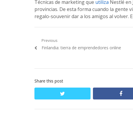
Técnicas de marketing que
utiliza
Nestlé en 
provincias. De esta forma cuando la gente via
regalo-souvenir dar a los amigos al volver. E
Navegación
Previous
Previous
Finlandia: tierra de emprendedores online
de
post:
entradas
Share this post
twitter
fac