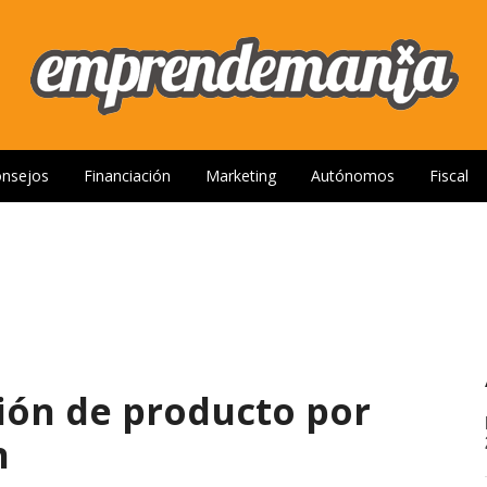
nsejos
Financiación
Marketing
Autónomos
Fiscal
ión de producto por
n