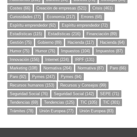
Costes
(66)
Creación de empresas
(521)
Crisis
(461)
Curiosidades
(77)
Economía
(217)
Errores
(68)
Espíritu emprendedor
(92)
Espíritu emprendedor
(72)
Estadísticas
(115)
Estadísticas
(216)
Financiación
(89)
Gestión
(75)
Gobierno
(89)
Hacienda
(117)
Hacienda
(64)
Humor
(75)
Humor
(76)
Impuestos
(104)
Impuestos
(87)
Innovación
(156)
Internet
(224)
IRPF
(131)
Marketing
(108)
Normativa
(264)
Normativa
(87)
Paro
(66)
Paro
(92)
Pymes
(247)
Pymes
(94)
Recursos humanos
(153)
Recursos y Consejos
(99)
Seguridad Social
(76)
Seguridad Social
(142)
SEPE
(71)
Tendencias
(69)
Tendencias
(125)
TIC
(105)
TIC
(301)
Trámites
(78)
Unión Europea
(77)
Unión Europea
(83)