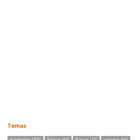
Temas
Autónomos
(202)
Bancos
(64)
Bancos
(73)
consejos
(64)