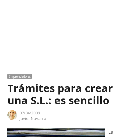
Emprendedores
Trámites para crear
una S.L.: es sencillo
07/04/2008
Author
Javier Navarro
La