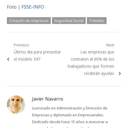
Foto |
FSSE-INFO
Creación de empresas
Seguridad Social
Trámites
Navegación
Previous
Next
Previous
Next
Último día para presentar
Las empresas que
de
post:
post:
el modelo 347
contraten al 60% de los
entradas
trabajadores que formen
recibirán ayudas
Javier Navarro
Licenciado en Administración y Dirección de
Empresas y diplomado en Empresariales.
Dedicado desde hace 15 años a asesorar a