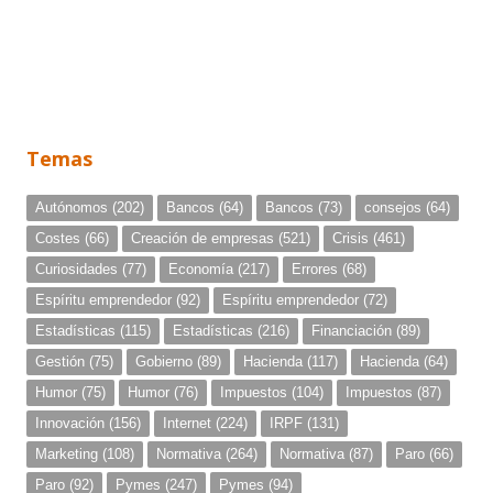
Temas
Autónomos
(202)
Bancos
(64)
Bancos
(73)
consejos
(64)
Costes
(66)
Creación de empresas
(521)
Crisis
(461)
Curiosidades
(77)
Economía
(217)
Errores
(68)
Espíritu emprendedor
(92)
Espíritu emprendedor
(72)
Estadísticas
(115)
Estadísticas
(216)
Financiación
(89)
Gestión
(75)
Gobierno
(89)
Hacienda
(117)
Hacienda
(64)
Humor
(75)
Humor
(76)
Impuestos
(104)
Impuestos
(87)
Innovación
(156)
Internet
(224)
IRPF
(131)
Marketing
(108)
Normativa
(264)
Normativa
(87)
Paro
(66)
Paro
(92)
Pymes
(247)
Pymes
(94)