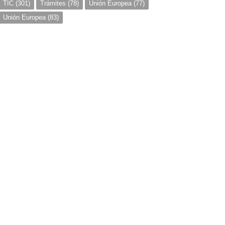
TIC
(301)
Trámites
(78)
Unión Europea
(77)
Unión Europea
(83)