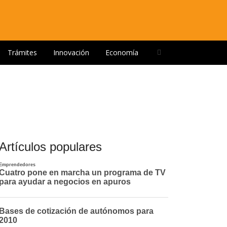
Open
Trámites
Innovación
Economía
search
panel
Artículos populares