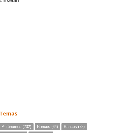
Temas
Autónomos
(202)
Bancos
(64)
Bancos
(73)