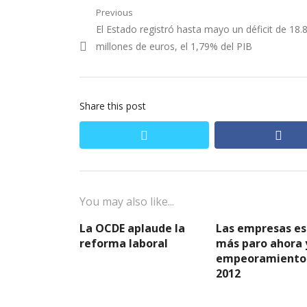
Navegación
Previous
Previous
El Estado registró hasta mayo un déficit de 18.
de
post:
millones de euros, el 1,79% del PIB
entradas
Share this post
twitter
fac
You may also like...
La OCDE aplaude la
Las empresas e
reforma laboral
más paro ahora 
empeoramiento
2012