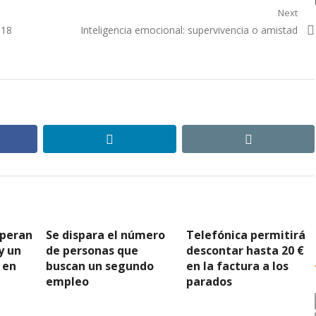
Next
Next
818
Inteligencia emocional: supervivencia o amistad
post:
ebook
linkedin
email
speran
Se dispara el número
Telefónica permitirá
y un
de personas que
descontar hasta 20 €
 en
buscan un segundo
en la factura a los
empleo
parados