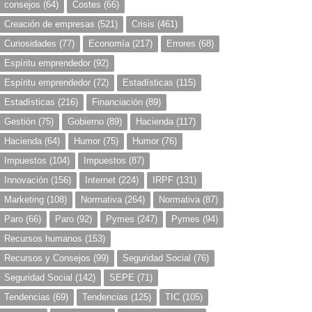
consejos
(64)
Costes
(66)
Creación de empresas
(521)
Crisis
(461)
Curiosidades
(77)
Economía
(217)
Errores
(68)
Espíritu emprendedor
(92)
Espíritu emprendedor
(72)
Estadísticas
(115)
Estadísticas
(216)
Financiación
(89)
Gestión
(75)
Gobierno
(89)
Hacienda
(117)
Hacienda
(64)
Humor
(75)
Humor
(76)
Impuestos
(104)
Impuestos
(87)
Innovación
(156)
Internet
(224)
IRPF
(131)
Marketing
(108)
Normativa
(264)
Normativa
(87)
Paro
(66)
Paro
(92)
Pymes
(247)
Pymes
(94)
Recursos humanos
(153)
Recursos y Consejos
(99)
Seguridad Social
(76)
Seguridad Social
(142)
SEPE
(71)
Tendencias
(69)
Tendencias
(125)
TIC
(105)