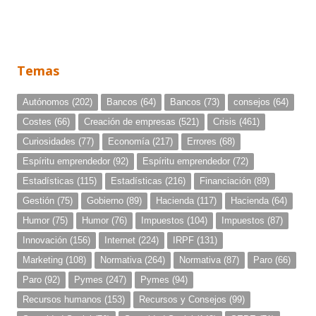
Temas
Autónomos
(202)
Bancos
(64)
Bancos
(73)
consejos
(64)
Costes
(66)
Creación de empresas
(521)
Crisis
(461)
Curiosidades
(77)
Economía
(217)
Errores
(68)
Espíritu emprendedor
(92)
Espíritu emprendedor
(72)
Estadísticas
(115)
Estadísticas
(216)
Financiación
(89)
Gestión
(75)
Gobierno
(89)
Hacienda
(117)
Hacienda
(64)
Humor
(75)
Humor
(76)
Impuestos
(104)
Impuestos
(87)
Innovación
(156)
Internet
(224)
IRPF
(131)
Marketing
(108)
Normativa
(264)
Normativa
(87)
Paro
(66)
Paro
(92)
Pymes
(247)
Pymes
(94)
Recursos humanos
(153)
Recursos y Consejos
(99)