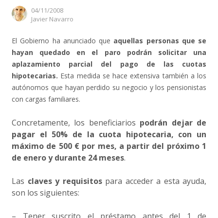
04/11/2008
Author
Javier Navarro
El Gobierno ha anunciado que
aquellas personas que se
hayan quedado en el paro podrán solicitar una
aplazamiento parcial del pago de las cuotas
hipotecarias.
Esta medida se hace extensiva también a los
autónomos que hayan perdido su negocio y los pensionistas
con cargas familiares.
Concretamente, los beneficiarios
podrán dejar de
pagar el 50% de la cuota hipotecaria, con un
máximo de 500 € por mes, a partir del próximo 1
de enero y durante 24 meses
.
Las
claves y requisitos
para acceder a esta ayuda,
son los siguientes:
– Tener suscrito el préstamo antes del 1 de