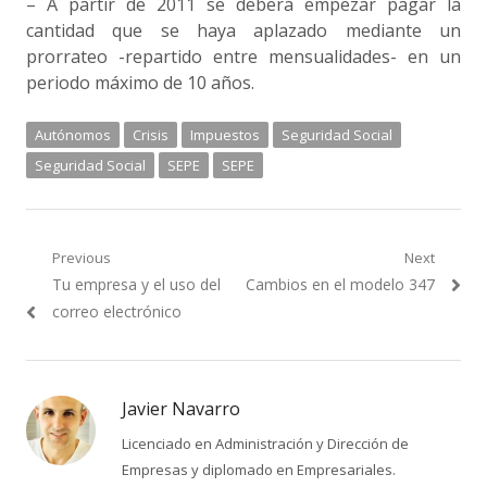
– A partir de 2011 se deberá empezar pagar la
cantidad que se haya aplazado mediante un
prorrateo -repartido entre mensualidades- en un
periodo máximo de 10 años.
Autónomos
Crisis
Impuestos
Seguridad Social
Seguridad Social
SEPE
SEPE
Navegación
Previous
Next
Previous
Next
Tu empresa y el uso del
Cambios en el modelo 347
de
post:
post:
correo electrónico
entradas
Javier Navarro
Licenciado en Administración y Dirección de
Empresas y diplomado en Empresariales.